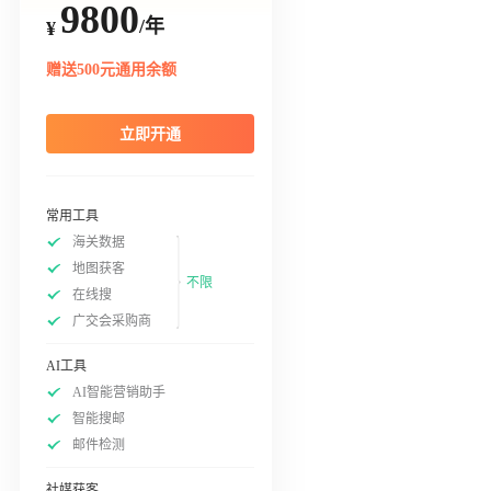
9800
/年
¥
赠送500元通用余额
立即开通
常用工具
海关数据
地图获客
不限
在线搜
广交会采购商
AI工具
AI智能营销助手
智能搜邮
邮件检测
社媒获客