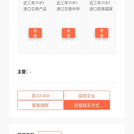
近三年TOP3
近三年TOP3
近三年TOP3
进口交易产品
进口交易伙伴
进口贸易国家
登
登
登
录
录
录
查
查
查
看
看
看
更
更
更
多
多
多
主营：
-
存入CRM
监控企业
智能搜邮
挖掘联系方式