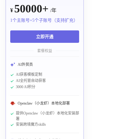
50000+
¥
/年
1个主账号+5个子账号（支持扩充）
立即开通
套餐权益
AI外贸员
AI获客模板定制
AI全托管自动获客
3000 AI积分
Openclaw（小龙虾）本地化部署
提供Openclaw（小龙虾）本地化安装部
署
安装跨境魔方skills