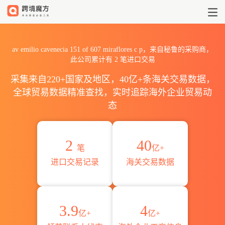
2026av emilio cavenecia 1
av emilio cavenecia 151 of 607 miraflores c p，来自秘鲁的采购商，
此公司累计有
2
笔进口交易
采集来自220+国家及地区，40亿+条海关交易数据，
全球贸易数据精准查找，实时追踪海外企业贸易动
态
2
40
笔
亿+
进口交易记录
海关交易数据
3.9
4
亿+
亿+