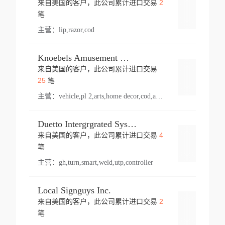
2
来自美国的客户，此公司累计进口交易
登录
笔
主营：
lip,razor,cod
Knoebels Amusement Resort
来自美国的客户，此公司累计进口交易
登录
25
笔
主营：
vehicle,pl 2,arts,home decor,cod,amusement ride,sea
Duetto Intergrgrated Systems Inc.
4
来自美国的客户，此公司累计进口交易
登录
笔
主营：
gh,turn,smart,weld,utp,controller
Local Signguys Inc.
2
来自美国的客户，此公司累计进口交易
登录
笔