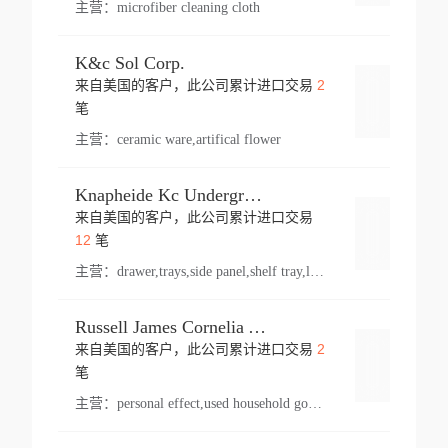
主营：
microfiber cleaning cloth
K&c Sol Corp.
2
来自美国的客户，此公司累计进口交易
登录
笔
主营：
ceramic ware,artifical flower
Knapheide Kc Underground
来自美国的客户，此公司累计进口交易
登录
12
笔
主营：
drawer,trays,side panel,shelf tray,lock drawer,panel,for vehicle,telescopic slide,drawer shelf,equipment,shelf,automotive part
Russell James Cornelia Arlington Va
2
来自美国的客户，此公司累计进口交易
登录
笔
主营：
personal effect,used household goods