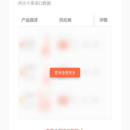
共计
0
条进口数据
产品描述
供应商
起运国/地区
详情
登录查看更多