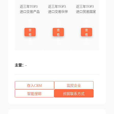
近三年TOP3
近三年TOP3
近三年TOP3
进口交易产品
进口交易伙伴
进口贸易国家
登
登
登
录
录
录
查
查
查
看
看
看
更
更
更
多
多
多
主营：
-
存入CRM
监控企业
智能搜邮
挖掘联系方式