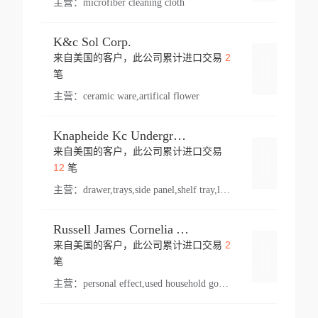
主营：
microfiber cleaning cloth
K&c Sol Corp.
2
来自美国的客户，此公司累计进口交易
登录
笔
主营：
ceramic ware,artifical flower
Knapheide Kc Underground
来自美国的客户，此公司累计进口交易
登录
12
笔
主营：
drawer,trays,side panel,shelf tray,lock drawer,panel,for vehicle,telescopic slide,drawer shelf,equipment,shelf,automotive part
Russell James Cornelia Arlington Va
2
来自美国的客户，此公司累计进口交易
登录
笔
主营：
personal effect,used household goods