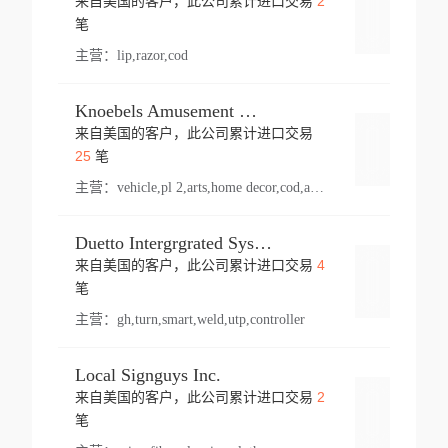
2
来自美国的客户，此公司累计进口交易
登录
笔
主营：
lip,razor,cod
Knoebels Amusement Resort
来自美国的客户，此公司累计进口交易
登录
25
笔
主营：
vehicle,pl 2,arts,home decor,cod,amusement ride,sea
Duetto Intergrgrated Systems Inc.
4
来自美国的客户，此公司累计进口交易
登录
笔
主营：
gh,turn,smart,weld,utp,controller
Local Signguys Inc.
2
来自美国的客户，此公司累计进口交易
登录
笔