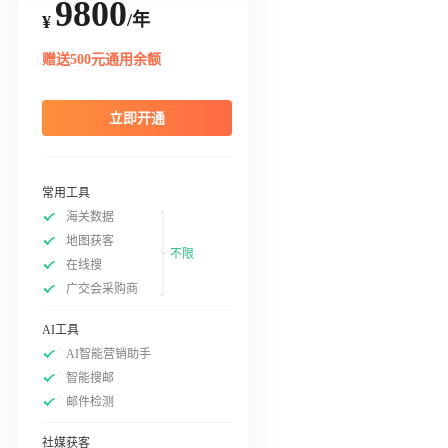
9800
/年
¥
赠送500元通用余额
立即开通
常用工具
海关数据
地图获客
不限
在线搜
广交会采购商
AI工具
AI智能营销助手
智能搜邮
邮件检测
社媒获客