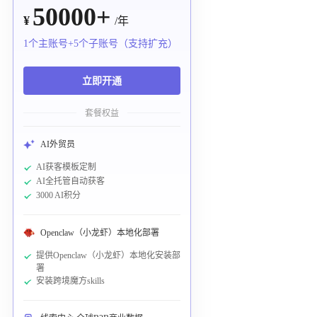
50000+
¥
/年
1个主账号+5个子账号（支持扩充）
立即开通
套餐权益
AI外贸员
AI获客模板定制
AI全托管自动获客
3000 AI积分
Openclaw（小龙虾）本地化部署
提供Openclaw（小龙虾）本地化安装部
署
安装跨境魔方skills