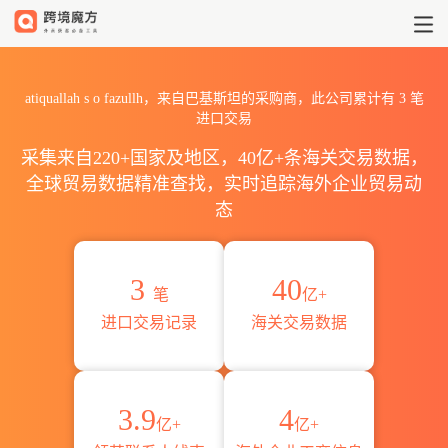
2026atiquallah s o faz
atiquallah s o fazullh，来自巴基斯坦的采购商，此公司累计有
3
笔
进口交易
采集来自220+国家及地区，40亿+条海关交易数据，
全球贸易数据精准查找，实时追踪海外企业贸易动
态
3
40
笔
亿+
进口交易记录
海关交易数据
3.9
4
亿+
亿+