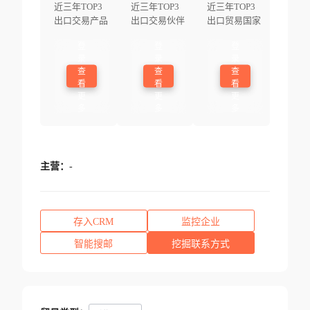
近三年TOP3
近三年TOP3
近三年TOP3
出口交易产品
出口交易伙伴
出口贸易国家
登
登
登
录
录
录
查
查
查
看
看
看
更
更
更
多
多
多
主营：
-
存入CRM
监控企业
智能搜邮
挖掘联系方式