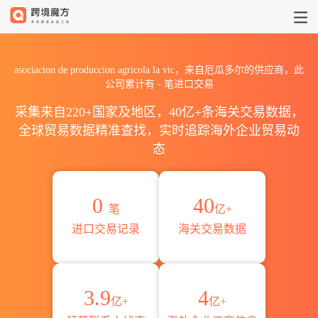
2026asociacion de producc
asociacion de produccion agricola la vic，来自厄瓜多尔的供应商，此
公司累计有
-
笔进口交易
采集来自220+国家及地区，40亿+条海关交易数据，
全球贸易数据精准查找，实时追踪海外企业贸易动
态
0
40
笔
亿+
进口交易记录
海关交易数据
3.9
4
亿+
亿+