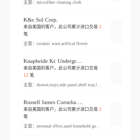
主营：
microfiber cleaning cloth
K&c Sol Corp.
2
来自美国的客户，此公司累计进口交易
登录
笔
主营：
ceramic ware,artifical flower
Knapheide Kc Underground
来自美国的客户，此公司累计进口交易
登录
12
笔
主营：
drawer,trays,side panel,shelf tray,lock drawer,panel,for vehicle,telescopic slide,drawer shelf,equipment,shelf,automotive part
Russell James Cornelia Arlington Va
2
来自美国的客户，此公司累计进口交易
登录
笔
主营：
personal effect,used household goods