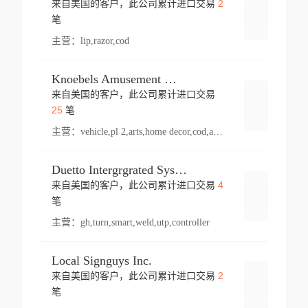
2
来自美国的客户，此公司累计进口交易
登录
笔
主营：
lip,razor,cod
Knoebels Amusement Resort
来自美国的客户，此公司累计进口交易
登录
25
笔
主营：
vehicle,pl 2,arts,home decor,cod,amusement ride,sea
Duetto Intergrgrated Systems Inc.
4
来自美国的客户，此公司累计进口交易
登录
笔
主营：
gh,turn,smart,weld,utp,controller
Local Signguys Inc.
2
来自美国的客户，此公司累计进口交易
登录
笔