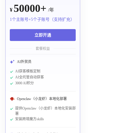
50000+
¥
/年
1个主账号+5个子账号（支持扩充）
立即开通
套餐权益
AI外贸员
AI获客模板定制
AI全托管自动获客
3000 AI积分
Openclaw（小龙虾）本地化部署
提供Openclaw（小龙虾）本地化安装部
署
安装跨境魔方skills