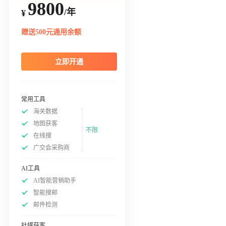
9800
/年
¥
赠送500元通用余额
立即开通
常用工具
海关数据
地图获客
不限
在线搜
广交会采购商
AI工具
AI智能营销助手
智能搜邮
邮件检测
社媒获客