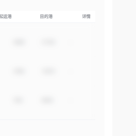
起运港
目的港
详情