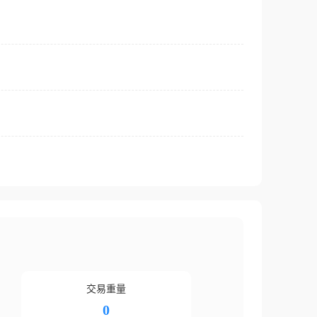
交易重量
0