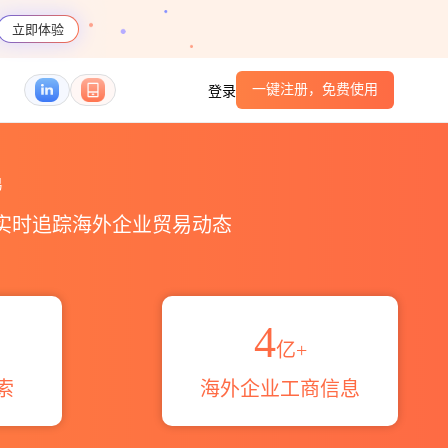
立即体验
一键注册，免费使用
登录
伴_HS编码港口_跨境魔方
易
，实时追踪海外企业贸易动态
4
亿+
索
海外企业工商信息