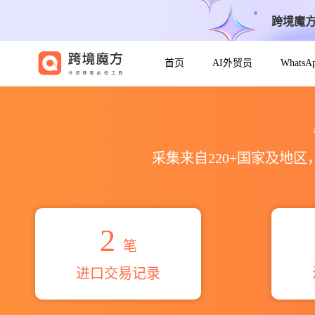
跨境魔
首页
AI外贸员
Whats
2026asif s o madam kh
采集来自220+国家及地
2
笔
进口交易记录