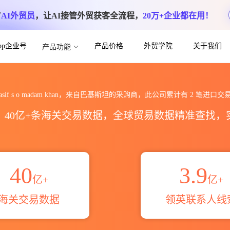
方
AI外贸员
，让AI接管外贸获客全流程，
20万+企业都在用！
App企业号
产品价格
外贸学院
关于我们
产品功能
an海关进出口数据统计_贸易概览_贸易区域伙
asif s o madam khan，来自巴基斯坦的采购商，此公司累计有
2
笔进口交
区，40亿+条海关交易数据，全球贸易数据精准查找
40
3.9
亿+
亿+
海关交易数据
领英联系人线