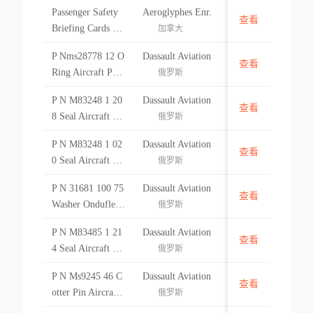
Passenger Safety
Aeroglyphes Enr.
查看
加拿大
Briefing Cards Pa
加拿大
mphlet For Aircra
P Nms28778 12 O
Dassault Aviation
ft Briefing Knowl
查看
美国
Ring Aircraft Part
俄罗斯
edge Not For Sale
P Nms28778 12 O
passenger Safety
P N M83248 1 20
Dassault Aviation
Ring Aircraft Part
查看
美国
Briefing Cards Pa
8 Seal Aircraft Par
俄罗斯
mphlet For Aircra
t P N M83248 1 2
ft Bri
P N M83248 1 02
Dassault Aviation
08 Seal Aircraft P
查看
美国
0 Seal Aircraft Par
俄罗斯
art
t P N M83248 1 0
P N 31681 100 75
Dassault Aviation
20 Seal Aircraft P
查看
法国
Washer Onduflex
俄罗斯
art
Aircraft Part P N
P N M83485 1 21
Dassault Aviation
31681 100 75 Was
查看
美国
4 Seal Aircraft Par
俄罗斯
her Onduflex Airc
t P N M83485 1 2
raft Part
P N Ms9245 46 C
Dassault Aviation
14 Seal Aircraft P
查看
美国
otter Pin Aircraft
俄罗斯
art
Part P N Ms9245