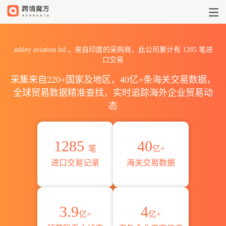
2026ashley aviation lt
ashley aviation ltd.，来自印度的采购商，此公司累计有
1285
笔进
口交易
采集来自220+国家及地区，40亿+条海关交易数据，
全球贸易数据精准查找，实时追踪海外企业贸易动
态
1285
40
笔
亿+
进口交易记录
海关交易数据
3.9
4
亿+
亿+