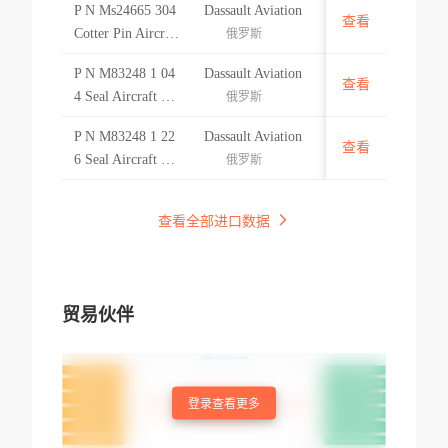
P N Ms24665 304
Dassault Aviation
46 Cotter Pin Airc
查看
美国
Cotter Pin Aircraft
俄罗斯
raft Part
Part P N Ms24665
P N M83248 1 04
Dassault Aviation
304 Cotter Pin Air
查看
美国
4 Seal Aircraft Par
俄罗斯
craft Part
t P N M83248 1 0
P N M83248 1 22
Dassault Aviation
44 Seal Aircraft P
查看
美国
6 Seal Aircraft Par
俄罗斯
art
t P N M83248 1 2
26 Seal Aircraft P
查看全部进口数据
art
贸易伙伴
登录查看更多