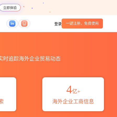
立即体验
一键注册，免费使用
登录
HS编码港口_跨境魔方
，实时追踪海外企业贸易动态
4
亿+
索
海外企业工商信息