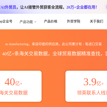
方
AI外贸员
，让AI接管外贸获客全流程，
20万+企业都在用！
App企业号
产品价格
外贸学院
关于我们
产品功能
关进出口数据统计_贸易概览_贸易区域伙伴_
as manufacturing，来自印度的供应商，此公司累计有
-
笔进口交易
区，40亿+条海关交易数据，全球贸易数据精准查找
40
3.9
亿+
亿+
海关交易数据
领英联系人线