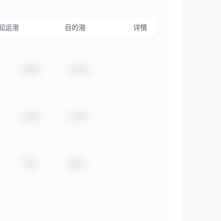
起运港
目的港
详情