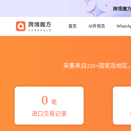
跨境魔
首页
AI外贸员
Whats
2026as manufacturing海
采集来自220+国家及地
0
笔
进口交易记录