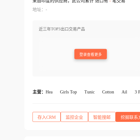
来自印度的供应商，此公司累计 进口有
-
笔交易
地址：-
近三年TOP3出口交易产品
登录查看更多
主营：
Hea
Girls Top
Tunic
Cotton
Ail
3 
存入CRM
监控企业
智能搜邮
挖掘联系