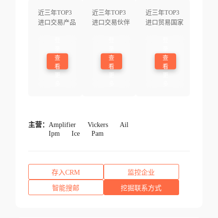
近三年TOP3
近三年TOP3
近三年TOP3
进口交易产品
进口交易伙伴
进口贸易国家
登
登
登
录
录
录
查
查
查
看
看
看
更
更
更
多
多
多
主营：
Amplifier
Vickers
Ail
Ipm
Ice
Pam
存入CRM
监控企业
智能搜邮
挖掘联系方式