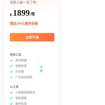
领英人脉一目了然
1899
/年
¥
赠送100元通用余额
立即开通
常用工具
海关数据
地图获客
不
限
在线搜
广交会采购商
AI工具
AI智能营销助手
智能搜邮
邮件检测