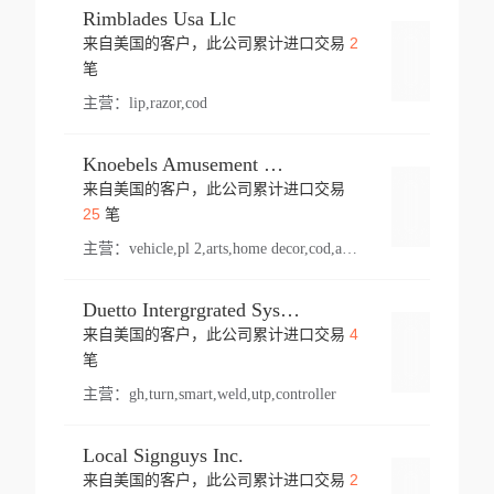
Rimblades Usa Llc
2
来自美国的客户，此公司累计进口交易
登录
笔
主营：
lip,razor,cod
Knoebels Amusement Resort
来自美国的客户，此公司累计进口交易
登录
25
笔
主营：
vehicle,pl 2,arts,home decor,cod,amusement ride,sea
Duetto Intergrgrated Systems Inc.
4
来自美国的客户，此公司累计进口交易
登录
笔
主营：
gh,turn,smart,weld,utp,controller
Local Signguys Inc.
2
来自美国的客户，此公司累计进口交易