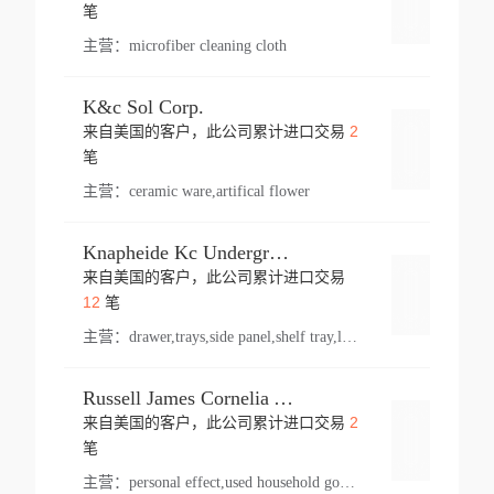
登录
笔
主营：
microfiber cleaning cloth
K&c Sol Corp.
2
来自美国的客户，此公司累计进口交易
登录
笔
主营：
ceramic ware,artifical flower
Knapheide Kc Underground
来自美国的客户，此公司累计进口交易
登录
12
笔
主营：
drawer,trays,side panel,shelf tray,lock drawer,panel,for vehicle,telescopic slide,drawer shelf,equipment,shelf,automotive part
Russell James Cornelia Arlington Va
2
来自美国的客户，此公司累计进口交易
登录
笔
主营：
personal effect,used household goods