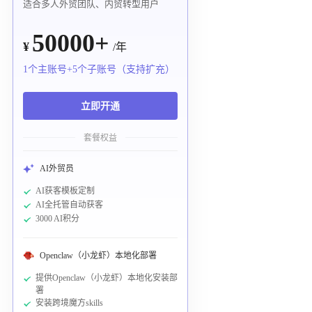
适合多人外贸团队、内贸转型用户
50000+
¥
/年
1个主账号+5个子账号（支持扩充）
立即开通
套餐权益
AI外贸员
AI获客模板定制
AI全托管自动获客
3000 AI积分
Openclaw（小龙虾）本地化部署
提供Openclaw（小龙虾）本地化安装部
署
安装跨境魔方skills