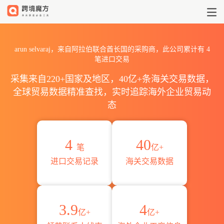
2026arun selvaraj海关进出
arun selvaraj，来自阿拉伯联合酋长国的采购商，此公司累计有
4
笔进口交易
采集来自220+国家及地区，40亿+条海关交易数据，
全球贸易数据精准查找，实时追踪海外企业贸易动
态
4
40
笔
亿+
进口交易记录
海关交易数据
3.9
4
亿+
亿+