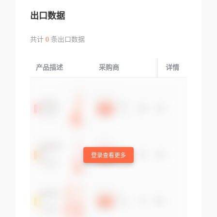
出口数据
共计
0
条出口数据
产品描述
采购商
起运国/地区
详情
登录查看更多