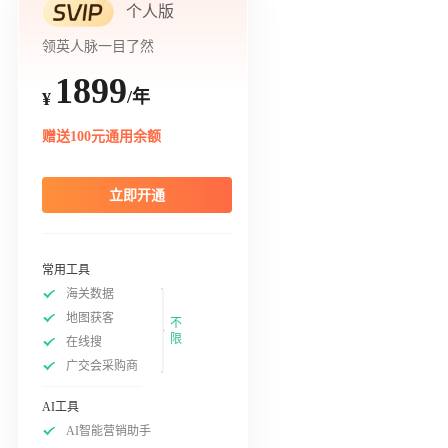
个人版
领英人脉一目了然
1899
/年
¥
赠送100元通用余额
立即开通
常用工具
海关数据
地图获客
不
限
在线搜
广交会采购商
AI工具
AI智能营销助手