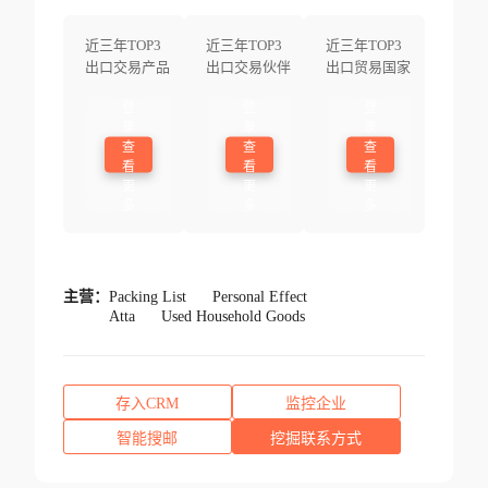
近三年TOP3
近三年TOP3
近三年TOP3
出口交易产品
出口交易伙伴
出口贸易国家
登
登
登
录
录
录
查
查
查
看
看
看
更
更
更
多
多
多
主营：
Packing List
Personal Effect
Atta
Used Household Goods
存入CRM
监控企业
智能搜邮
挖掘联系方式