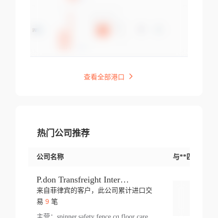
查看全部港口
热门公司推荐
公司名称
与**匹配交易
P.don Transfreight International
来自菲律宾的客户，此公司累计进口交
登录
9
易
笔
主营：
spinner,safety fence,cq,floor care machine,cargo,welded steel,web,essential,ratchet tie down,contact email,creatine monohydrate,x 50,bag,paper cups lid,erti,500 c,plush toy,steel wire,webbing,otr tyre,s8,food packaging,edmonton,quad,pc,floor cleaner,carton paper cup,wood pack,auto par,bar chair,oven,fitness products,leisure chair,canada,bicycle,rovin,pickup truck,rat,cover,carton,plastic lid,battery,ride on car,oil gas well,hat,pet cage,n tr,ionic,shoes tel,acrylic bathtub,microvit,fans,lumen,wheels,gin,tdr,tpo,llysine,hot,bur,bonnell spring,g class,dumbbell,condenser,s5,cleaner vacuum,d fence,board,wood,promi,swir,ail,orchard,mattres,cash,microfiber bathrobe,vacuum cleaner floor,access door,pad,wood packing,carton toy,gas well,cotton,freight prepaid,sga,heat exchange,mat,psn,al em,glc,lifting table,cod,plastic shell,wire po,foam,ladies knitted dress,rim,a1,roller,spare part,t 80,waterproof terminal,barbell set,vehicle,bicycle tire,go game,led light,computer chair,block mesh,stainless steel,ape,steel wire rope,carton paper box,ladies knitted pullover,threonine feed grade,electrical appliance,eyebolt,casing,rubber duck,ball,8 port,pet bottle,box steel,scaffolding parts,packing material,na e,polyester knit,blouse,d jack,vacuum flask,lip,aite,fruit plate,steel frame,sealing,mesh,s14,textile,office chair,pendant light,jet,bar stool,furniture,aluminium,wallet,carton pot,tool box,brand new tire,brightway,tria,strea,prop,fishing products,car bumper,butter,fog lamp cover,yofc,tableware,plastic,plastic bottle spray,fireplace,natural stone products,t sp,pullover,aluminium pan,massage product,spotlight,finned tube bundle,table,wood stick,high pressure cleaner,auto part,welded wire mesh,chinese medicine,mater,tsc,sea,cable,glove,supplies,kelvin,sacom,hot dipped galvanized steel pipe,ring wire,pright,rush,ion,paper bag,ring,cup sleeve,oil,gmh,car step,cabinet,leisure table,ladies knit top,sol,electric bicycle,pera,feed grade,air purifier,stanc,storage box,no wooden,pdo,iu,aluminium sheet,k2,p1,s 50,dj,vacuum cleaner,nylon bag,insulat,power,cleaner,hpa,molded,control arm,import,octg,s 99,tablecloth,screw,flail mower,dining chair,l ap,butyl inner tube,ppo,20 sp,wire lock accessories,mattress fabric,kitchen,s7,frame,steel,carton plastic,ipm,electrical cabinet,wear strip,racks,brand tire,tin,packaging material,ys,anji,ceramics product,metal furniture,sebacic acid,umber,flap,ladies knitted,bun pan,chemical substance,lusin,country of origin,edt,unica,stainless steel wire,weld,dire,ai r,poncho,toy car,chemical,t code,s corporation,oem,chinese herb,fly,hydrochloride,ppe,grille,lifting,socks,lighting,ale,unit,hood,stud,aircool,s glass fiber,brass valve valve,tssu,cotton bag,aka,gh,slusher,sporting good,bar stools,n steel,nonwoven bag,essar,ladies knitted skirt,light mouse,drilling,spin bike,sling,insulation tubing,string wound filter cartridge,door frame,u post,optical fibre cable,glass,md,kumho,synthetic grass,shoes,cific,mobil,carton box,fence panel,new tire,chi