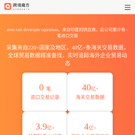
2026arun ram devarajan
arun ram devarajan rajaraman，来自印度的供应商，此公司累计有
-
笔进口交易
采集来自220+国家及地区，40亿+条海关交易数据，
全球贸易数据精准查找，实时追踪海外企业贸易动
态
0
40
笔
亿+
进口交易记录
海关交易数据
3.9
4
亿+
亿+