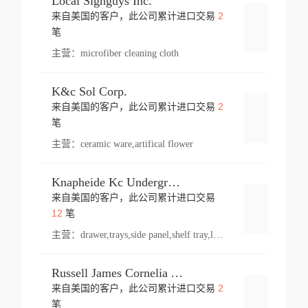
Local Signguys Inc.
2
来自美国的客户，此公司累计进口交易
登录
笔
主营：
microfiber cleaning cloth
K&c Sol Corp.
2
来自美国的客户，此公司累计进口交易
登录
笔
主营：
ceramic ware,artifical flower
Knapheide Kc Underground
来自美国的客户，此公司累计进口交易
登录
12
笔
主营：
drawer,trays,side panel,shelf tray,lock drawer,panel,for vehicle,telescopic slide,drawer shelf,equipment,shelf,automotive part
Russell James Cornelia Arlington Va
2
来自美国的客户，此公司累计进口交易
登录
笔