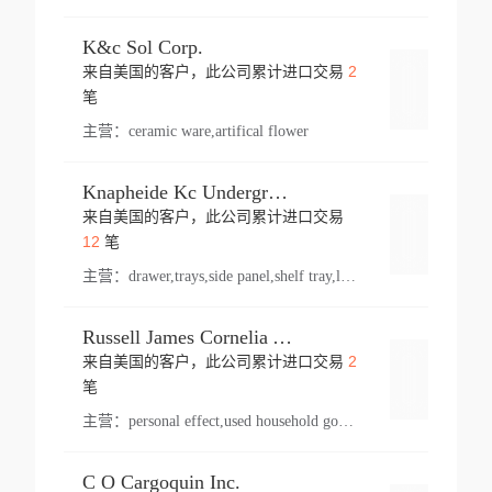
K&c Sol Corp.
2
来自美国的客户，此公司累计进口交易
登录
笔
主营：
ceramic ware,artifical flower
Knapheide Kc Underground
来自美国的客户，此公司累计进口交易
登录
12
笔
主营：
drawer,trays,side panel,shelf tray,lock drawer,panel,for vehicle,telescopic slide,drawer shelf,equipment,shelf,automotive part
Russell James Cornelia Arlington Va
2
来自美国的客户，此公司累计进口交易
登录
笔
主营：
personal effect,used household goods
C O Cargoquin Inc.