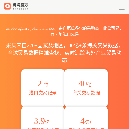
2026arrobo aguirre joha
arrobo aguirre johana maribel，来自厄瓜多尔的采购商，此公司累计
有
2
笔进口交易
采集来自220+国家及地区，40亿+条海关交易数据，
全球贸易数据精准查找，实时追踪海外企业贸易动
态
2
40
笔
亿+
进口交易记录
海关交易数据
3.9
4
亿+
亿+