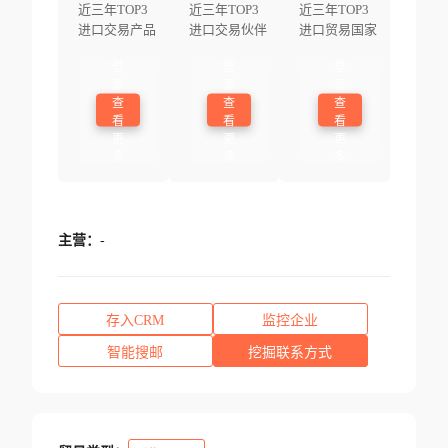
近三年TOP3
近三年TOP3
近三年TOP3
进口交易产品
进口交易伙伴
进口贸易国家
登
登
登
录
录
录
查
查
查
看
看
看
更
更
更
多
多
多
主营：
-
存入CRM
监控企业
智能搜邮
挖掘联系方式