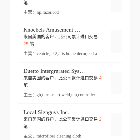
登录
笔
主营：
lip,razor,cod
Knoebels Amusement Resort
来自美国的客户，此公司累计进口交易
登录
25
笔
主营：
vehicle,pl 2,arts,home decor,cod,amusement ride,sea
Duetto Intergrgrated Systems Inc.
4
来自美国的客户，此公司累计进口交易
登录
笔
主营：
gh,turn,smart,weld,utp,controller
Local Signguys Inc.
2
来自美国的客户，此公司累计进口交易
登录
笔
主营：
microfiber cleaning cloth