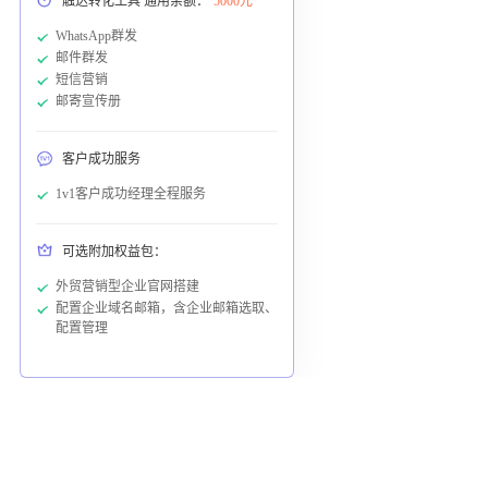
触达转化工具 通用余额：
5000元
WhatsApp群发
邮件群发
短信营销
邮寄宣传册
客户成功服务
1v1客户成功经理全程服务
可选附加权益包：
外贸营销型企业官网搭建
配置企业域名邮箱，含企业邮箱选取、
配置管理