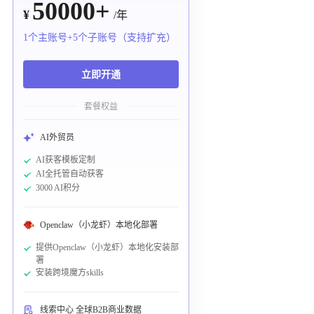
50000+
¥
/年
1个主账号+5个子账号（支持扩充）
立即开通
套餐权益
AI外贸员
AI获客模板定制
AI全托管自动获客
3000 AI积分
Openclaw（小龙虾）本地化部署
提供Openclaw（小龙虾）本地化安装部
署
安装跨境魔方skills
线索中心 全球B2B商业数据