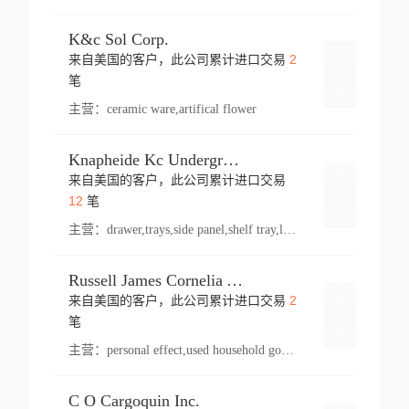
K&c Sol Corp.
2
来自美国的客户，此公司累计进口交易
登录
笔
主营：
ceramic ware,artifical flower
Knapheide Kc Underground
来自美国的客户，此公司累计进口交易
登录
12
笔
主营：
drawer,trays,side panel,shelf tray,lock drawer,panel,for vehicle,telescopic slide,drawer shelf,equipment,shelf,automotive part
Russell James Cornelia Arlington Va
2
来自美国的客户，此公司累计进口交易
登录
笔
主营：
personal effect,used household goods
C O Cargoquin Inc.