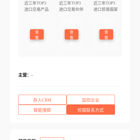
近三年TOP3
近三年TOP3
近三年TOP3
进口交易产品
进口交易伙伴
进口贸易国家
登
登
登
录
录
录
查
查
查
看
看
看
更
更
更
多
多
多
主营：
-
存入CRM
监控企业
智能搜邮
挖掘联系方式