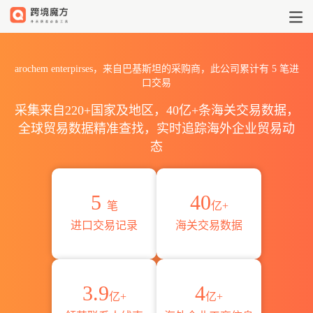
2026arochem enterpirs
arochem enterpirses，来自巴基斯坦的采购商，此公司累计有
5
笔进
口交易
采集来自220+国家及地区，40亿+条海关交易数据，
全球贸易数据精准查找，实时追踪海外企业贸易动
态
5
40
笔
亿+
进口交易记录
海关交易数据
3.9
4
亿+
亿+