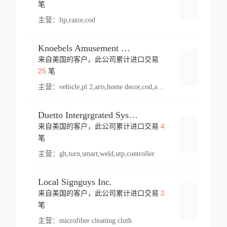
登录
笔
主营：
lip,razor,cod
Knoebels Amusement Resort
来自美国的客户，此公司累计进口交易
登录
25
笔
主营：
vehicle,pl 2,arts,home decor,cod,amusement ride,sea
Duetto Intergrgrated Systems Inc.
4
来自美国的客户，此公司累计进口交易
登录
笔
主营：
gh,turn,smart,weld,utp,controller
Local Signguys Inc.
2
来自美国的客户，此公司累计进口交易
登录
笔
主营：
microfiber cleaning cloth