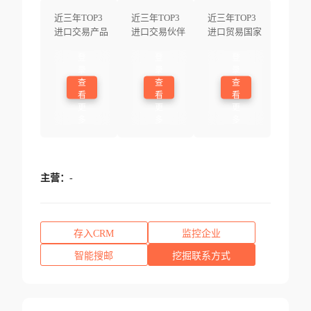
近三年TOP3
近三年TOP3
近三年TOP3
进口交易产品
进口交易伙伴
进口贸易国家
登
登
登
录
录
录
查
查
查
看
看
看
更
更
更
多
多
多
主营：
-
存入CRM
监控企业
智能搜邮
挖掘联系方式