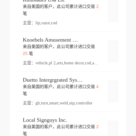
2
来自美国的客户，此公司累计进口交易
登录
笔
主营：
lip,razor,cod
Knoebels Amusement Resort
来自美国的客户，此公司累计进口交易
登录
25
笔
主营：
vehicle,pl 2,arts,home decor,cod,amusement ride,sea
Duetto Intergrgrated Systems Inc.
4
来自美国的客户，此公司累计进口交易
登录
笔
主营：
gh,turn,smart,weld,utp,controller
Local Signguys Inc.
2
来自美国的客户，此公司累计进口交易
登录
笔