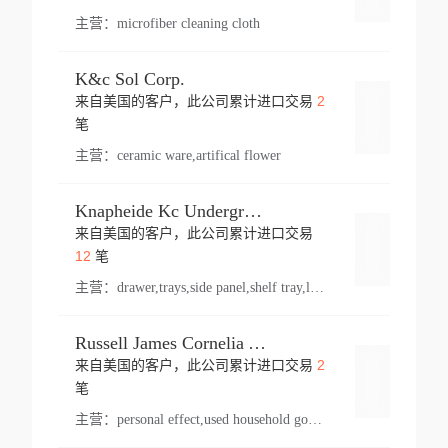
主营：
microfiber cleaning cloth
K&c Sol Corp.
2
来自美国的客户，此公司累计进口交易
登录
笔
主营：
ceramic ware,artifical flower
Knapheide Kc Underground
来自美国的客户，此公司累计进口交易
登录
12
笔
主营：
drawer,trays,side panel,shelf tray,lock drawer,panel,for vehicle,telescopic slide,drawer shelf,equipment,shelf,automotive part
Russell James Cornelia Arlington Va
2
来自美国的客户，此公司累计进口交易
登录
笔
主营：
personal effect,used household goods