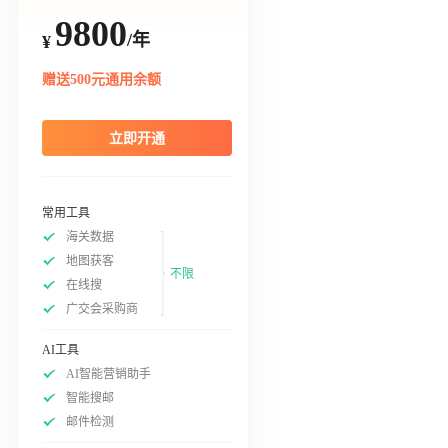
9800
/年
¥
赠送500元通用余额
立即开通
常用工具
海关数据
地图获客
不限
在线搜
广交会采购商
AI工具
AI智能营销助手
智能搜邮
邮件检测