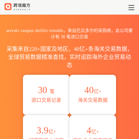
2026arevalo vasquez deif
arevalo vasquez deifilio reinaldo，来自厄瓜多尔的采购商，此公司累
计有
30
笔进口交易
采集来自220+国家及地区，40亿+条海关交易数据，
全球贸易数据精准查找，实时追踪海外企业贸易动
态
30
40
笔
亿+
进口交易记录
海关交易数据
3.9
4
亿+
亿+