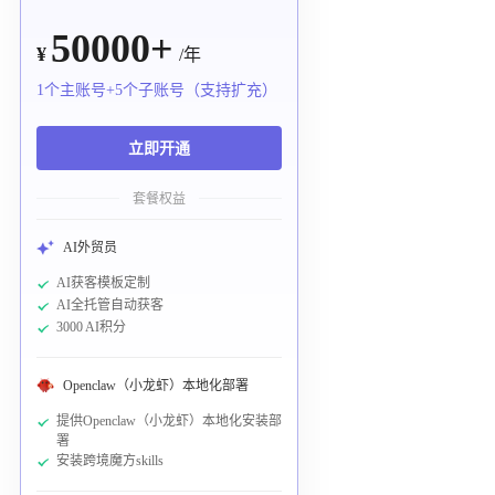
50000+
¥
/年
1个主账号+5个子账号（支持扩充）
立即开通
套餐权益
AI外贸员
AI获客模板定制
AI全托管自动获客
3000 AI积分
Openclaw（小龙虾）本地化部署
提供Openclaw（小龙虾）本地化安装部
署
安装跨境魔方skills