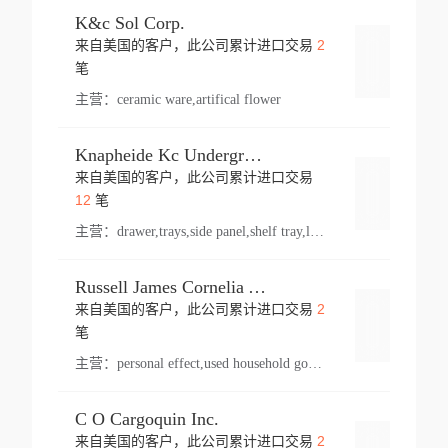
K&c Sol Corp.
2
来自美国的客户，此公司累计进口交易
登录
笔
主营：
ceramic ware,artifical flower
Knapheide Kc Underground
来自美国的客户，此公司累计进口交易
登录
12
笔
主营：
drawer,trays,side panel,shelf tray,lock drawer,panel,for vehicle,telescopic slide,drawer shelf,equipment,shelf,automotive part
Russell James Cornelia Arlington Va
2
来自美国的客户，此公司累计进口交易
登录
笔
主营：
personal effect,used household goods
C O Cargoquin Inc.
2
来自美国的客户，此公司累计进口交易