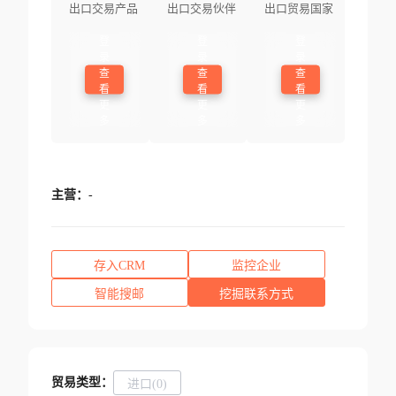
出口交易产品
出口交易伙伴
出口贸易国家
登
登
登
录
录
录
查
查
查
看
看
看
更
更
更
多
多
多
主营：
-
存入CRM
监控企业
智能搜邮
挖掘联系方式
贸易类型：
进口(0)