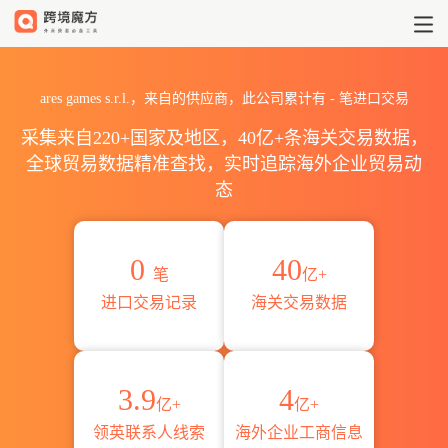
2026ares games s.r.l.海
ares games s.r.l.，来自的供应商，此公司累计有
-
笔进口交易
采集来自220+国家及地区，40亿+条海关交易数据，
全球贸易数据精准查找，实时追踪海外企业贸易动
态
0
40
笔
亿+
进口交易记录
海关交易数据
3.9
4
亿+
亿+
领英联系人线索
海外企业工商信息