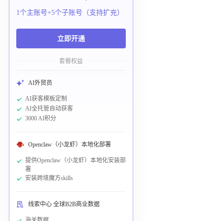
1个主账号+5个子账号（支持扩充）
立即开通
套餐权益
AI外贸员
AI获客模板定制
AI全托管自动获客
3000 AI积分
Openclaw（小龙虾）本地化部署
提供Openclaw（小龙虾）本地化安装部
署
安装跨境魔方skills
线索中心 全球B2B商业数据
海关数据