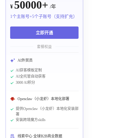
50000+
¥
/年
1个主账号+5个子账号（支持扩充）
立即开通
套餐权益
AI外贸员
AI获客模板定制
AI全托管自动获客
3000 AI积分
Openclaw（小龙虾）本地化部署
提供Openclaw（小龙虾）本地化安装部
署
安装跨境魔方skills
线索中心 全球B2B商业数据