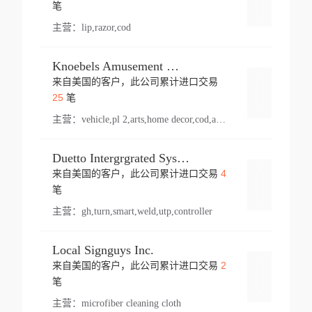
登录
笔
主营：
lip,razor,cod
Knoebels Amusement Resort
来自美国的客户，此公司累计进口交易
登录
25
笔
主营：
vehicle,pl 2,arts,home decor,cod,amusement ride,sea
Duetto Intergrgrated Systems Inc.
4
来自美国的客户，此公司累计进口交易
登录
笔
主营：
gh,turn,smart,weld,utp,controller
Local Signguys Inc.
2
来自美国的客户，此公司累计进口交易
登录
笔
主营：
microfiber cleaning cloth