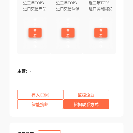
近三年TOP3
近三年TOP3
近三年TOP3
进口交易产品
进口交易伙伴
进口贸易国家
登
登
登
录
录
录
查
查
查
看
看
看
更
更
更
多
多
多
主营：
-
存入CRM
监控企业
智能搜邮
挖掘联系方式