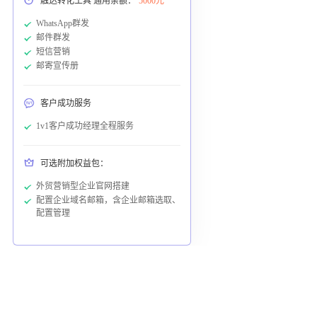
触达转化工具 通用余额：
5000元
WhatsApp群发
邮件群发
短信营销
邮寄宣传册
客户成功服务
1v1客户成功经理全程服务
可选附加权益包：
外贸营销型企业官网搭建
配置企业域名邮箱，含企业邮箱选取、
配置管理