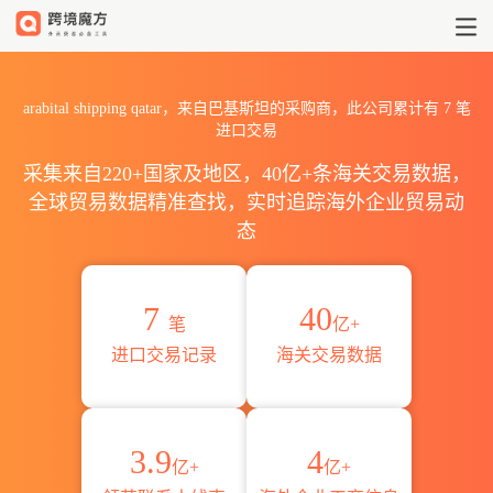
2026arabital shipping 
arabital shipping qatar，来自巴基斯坦的采购商，此公司累计有
7
笔
进口交易
采集来自220+国家及地区，40亿+条海关交易数据，
全球贸易数据精准查找，实时追踪海外企业贸易动
态
7
40
笔
亿+
进口交易记录
海关交易数据
3.9
4
亿+
亿+