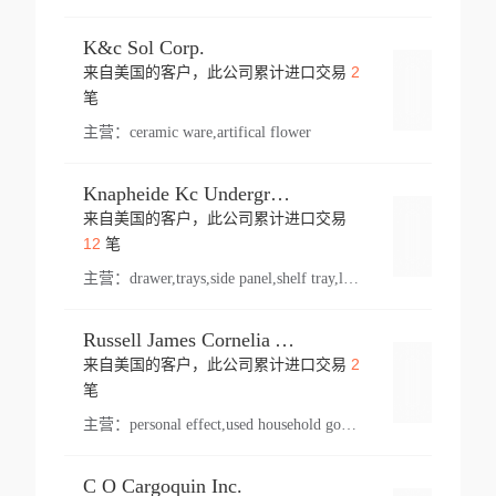
K&c Sol Corp.
2
来自美国的客户，此公司累计进口交易
登录
笔
主营：
ceramic ware,artifical flower
Knapheide Kc Underground
来自美国的客户，此公司累计进口交易
登录
12
笔
主营：
drawer,trays,side panel,shelf tray,lock drawer,panel,for vehicle,telescopic slide,drawer shelf,equipment,shelf,automotive part
Russell James Cornelia Arlington Va
2
来自美国的客户，此公司累计进口交易
登录
笔
主营：
personal effect,used household goods
C O Cargoquin Inc.