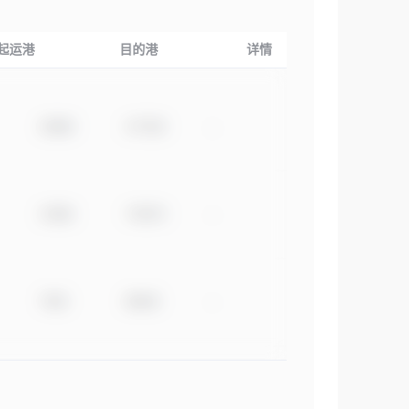
起运港
目的港
详情