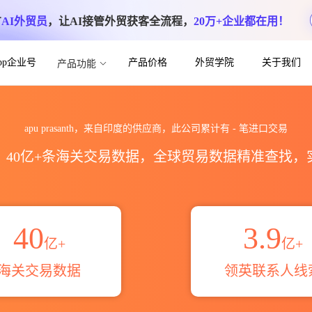
方
AI外贸员
，让AI接管外贸获客全流程，
20万+企业都在用！
App企业号
产品价格
外贸学院
关于我们
产品功能
口数据统计_贸易概览_贸易区域伙伴_HS编
apu prasanth，来自印度的供应商，此公司累计有
-
笔进口交易
区，40亿+条海关交易数据，全球贸易数据精准查找
40
3.9
亿+
亿+
海关交易数据
领英联系人线