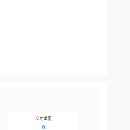
交易重量
0