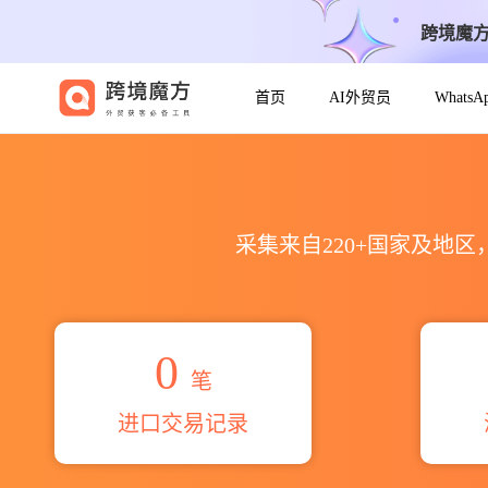
跨境魔
首页
AI外贸员
Whats
2026apu prasanth海关进出
采集来自220+国家及地
0
笔
进口交易记录