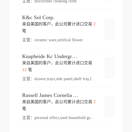
主营：
microfiber cleaning cloth
K&c Sol Corp.
2
来自美国的客户，此公司累计进口交易
登录
笔
主营：
ceramic ware,artifical flower
Knapheide Kc Underground
来自美国的客户，此公司累计进口交易
登录
12
笔
主营：
drawer,trays,side panel,shelf tray,lock drawer,panel,for vehicle,telescopic slide,drawer shelf,equipment,shelf,automotive part
Russell James Cornelia Arlington Va
2
来自美国的客户，此公司累计进口交易
登录
笔
主营：
personal effect,used household goods