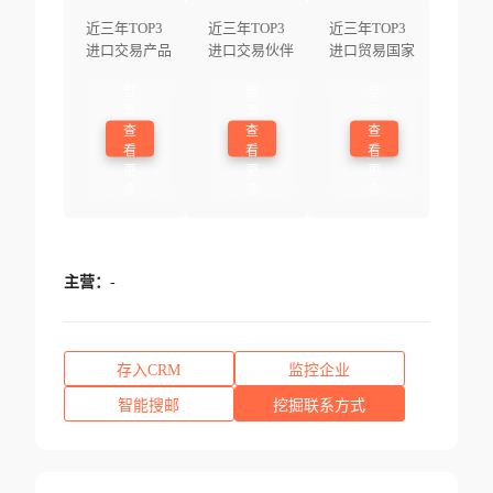
近三年TOP3
近三年TOP3
近三年TOP3
进口交易产品
进口交易伙伴
进口贸易国家
登
登
登
录
录
录
查
查
查
看
看
看
更
更
更
多
多
多
主营：
-
存入CRM
监控企业
智能搜邮
挖掘联系方式