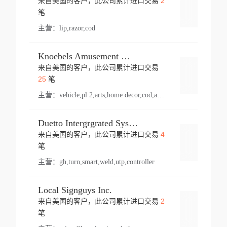
2
来自美国的客户，此公司累计进口交易
登录
笔
主营：
lip,razor,cod
Knoebels Amusement Resort
来自美国的客户，此公司累计进口交易
登录
25
笔
主营：
vehicle,pl 2,arts,home decor,cod,amusement ride,sea
Duetto Intergrgrated Systems Inc.
4
来自美国的客户，此公司累计进口交易
登录
笔
主营：
gh,turn,smart,weld,utp,controller
Local Signguys Inc.
2
来自美国的客户，此公司累计进口交易
登录
笔