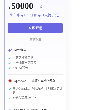
50000+
¥
/年
1个主账号+5个子账号（支持扩充）
立即开通
套餐权益
AI外贸员
AI获客模板定制
AI全托管自动获客
3000 AI积分
Openclaw（小龙虾）本地化部署
提供Openclaw（小龙虾）本地化安装部
署
安装跨境魔方skills