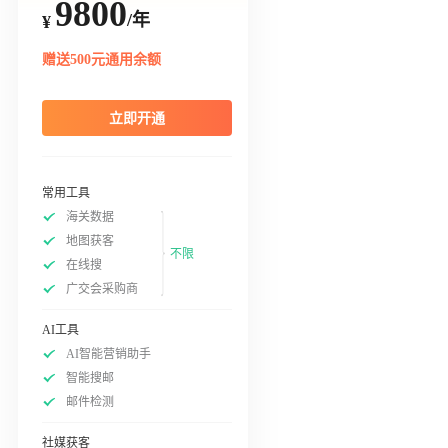
9800
/年
¥
赠送500元通用余额
立即开通
常用工具
海关数据
地图获客
不限
在线搜
广交会采购商
AI工具
AI智能营销助手
智能搜邮
邮件检测
社媒获客