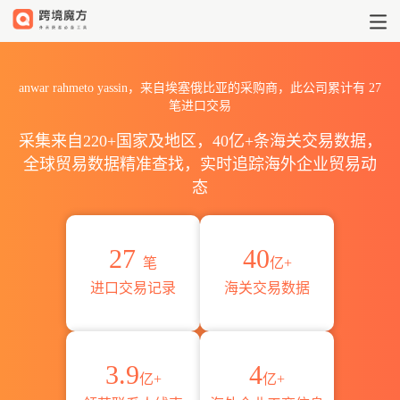
2026anwar rahmeto yas
anwar rahmeto yassin，来自埃塞俄比亚的采购商，此公司累计有
27
笔进口交易
采集来自220+国家及地区，40亿+条海关交易数据，
全球贸易数据精准查找，实时追踪海外企业贸易动
态
27
40
笔
亿+
进口交易记录
海关交易数据
3.9
4
亿+
亿+