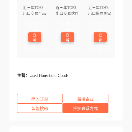
近三年TOP3
近三年TOP3
近三年TOP3
出口交易产品
出口交易伙伴
出口贸易国家
登
登
登
录
录
录
查
查
查
看
看
看
更
更
更
多
多
多
主营：
Used Household Goods
存入CRM
监控企业
智能搜邮
挖掘联系方式