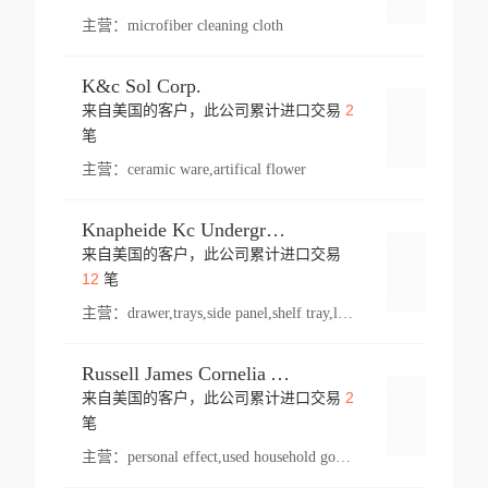
主营：
microfiber cleaning cloth
K&c Sol Corp.
2
来自美国的客户，此公司累计进口交易
登录
笔
主营：
ceramic ware,artifical flower
Knapheide Kc Underground
来自美国的客户，此公司累计进口交易
登录
12
笔
主营：
drawer,trays,side panel,shelf tray,lock drawer,panel,for vehicle,telescopic slide,drawer shelf,equipment,shelf,automotive part
Russell James Cornelia Arlington Va
2
来自美国的客户，此公司累计进口交易
登录
笔
主营：
personal effect,used household goods