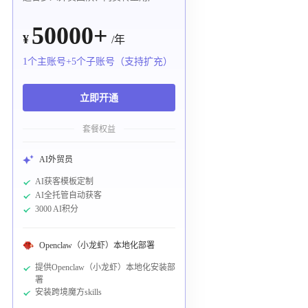
50000+
¥
/年
1个主账号+5个子账号（支持扩充）
立即开通
套餐权益
AI外贸员
AI获客模板定制
AI全托管自动获客
3000 AI积分
Openclaw（小龙虾）本地化部署
提供Openclaw（小龙虾）本地化安装部
署
安装跨境魔方skills