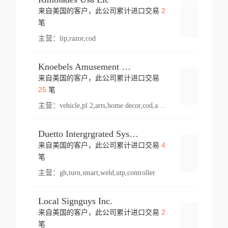
2
来自美国的客户，此公司累计进口交易
登录
笔
主营：
lip,razor,cod
Knoebels Amusement Resort
来自美国的客户，此公司累计进口交易
登录
25
笔
主营：
vehicle,pl 2,arts,home decor,cod,amusement ride,sea
Duetto Intergrgrated Systems Inc.
4
来自美国的客户，此公司累计进口交易
登录
笔
主营：
gh,turn,smart,weld,utp,controller
Local Signguys Inc.
2
来自美国的客户，此公司累计进口交易
登录
笔