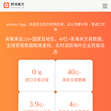
2026anthony flagg海关进
anthony flagg，来自厄瓜多尔的供应商，此公司累计有
-
笔进口交
易
采集来自220+国家及地区，40亿+条海关交易数据，
全球贸易数据精准查找，实时追踪海外企业贸易动
态
0
40
笔
亿+
进口交易记录
海关交易数据
3.9
4
亿+
亿+