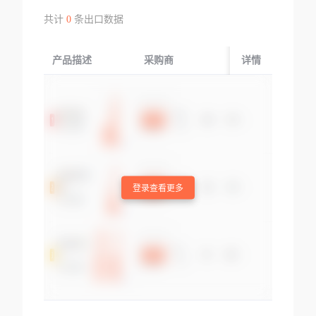
共计
0
条出口数据
产品描述
采购商
起运国/地区
详情
登录查看更多