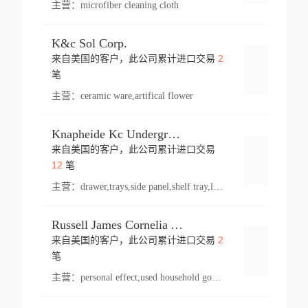
主营：
microfiber cleaning cloth
K&c Sol Corp.
2
来自美国的客户，此公司累计进口交易
登录
笔
主营：
ceramic ware,artifical flower
Knapheide Kc Underground
来自美国的客户，此公司累计进口交易
登录
12
笔
主营：
drawer,trays,side panel,shelf tray,lock drawer,panel,for vehicle,telescopic slide,drawer shelf,equipment,shelf,automotive part
Russell James Cornelia Arlington Va
2
来自美国的客户，此公司累计进口交易
登录
笔
主营：
personal effect,used household goods