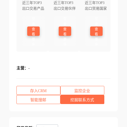
近三年TOP3
近三年TOP3
近三年TOP3
出口交易产品
出口交易伙伴
出口贸易国家
登
登
登
录
录
录
查
查
查
看
看
看
更
更
更
多
多
多
主营：
-
存入CRM
监控企业
智能搜邮
挖掘联系方式