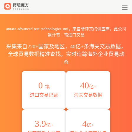
2026antare advanced test
antare advanced test technologies smi，来自菲律宾的供应商，此公司
累计有
-
笔进口交易
采集来自220+国家及地区，40亿+条海关交易数据，
全球贸易数据精准查找，实时追踪海外企业贸易动
态
0
40
笔
亿+
进口交易记录
海关交易数据
3.9
4
亿+
亿+