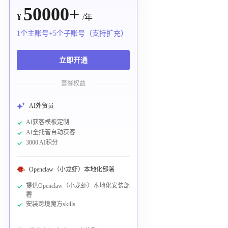
50000+
¥
/年
1个主账号+5个子账号（支持扩充）
立即开通
套餐权益
AI外贸员
AI获客模板定制
AI全托管自动获客
3000 AI积分
Openclaw（小龙虾）本地化部署
提供Openclaw（小龙虾）本地化安装部
署
安装跨境魔方skills