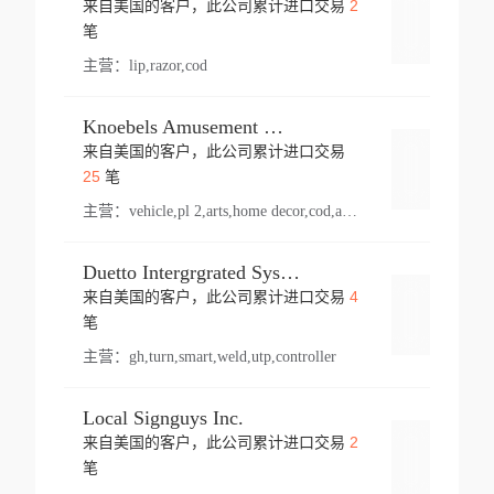
2
来自美国的客户，此公司累计进口交易
登录
笔
主营：
lip,razor,cod
Knoebels Amusement Resort
来自美国的客户，此公司累计进口交易
登录
25
笔
主营：
vehicle,pl 2,arts,home decor,cod,amusement ride,sea
Duetto Intergrgrated Systems Inc.
4
来自美国的客户，此公司累计进口交易
登录
笔
主营：
gh,turn,smart,weld,utp,controller
Local Signguys Inc.
2
来自美国的客户，此公司累计进口交易
登录
笔