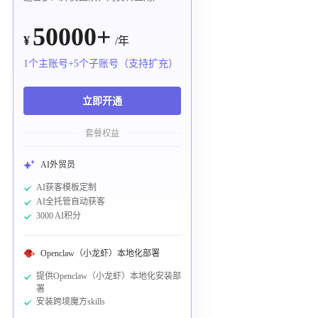
50000+
¥
/年
1个主账号+5个子账号（支持扩充）
立即开通
套餐权益
AI外贸员
AI获客模板定制
AI全托管自动获客
3000 AI积分
Openclaw（小龙虾）本地化部署
提供Openclaw（小龙虾）本地化安装部
署
安装跨境魔方skills