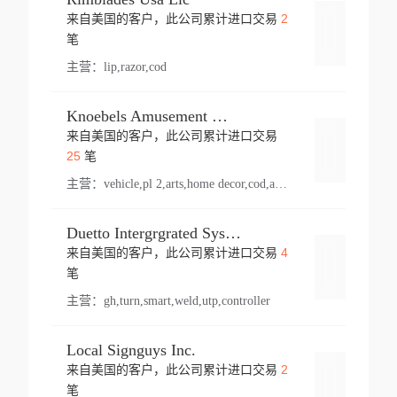
2
来自美国的客户，此公司累计进口交易
登录
笔
主营：
lip,razor,cod
Knoebels Amusement Resort
来自美国的客户，此公司累计进口交易
登录
25
笔
主营：
vehicle,pl 2,arts,home decor,cod,amusement ride,sea
Duetto Intergrgrated Systems Inc.
4
来自美国的客户，此公司累计进口交易
登录
笔
主营：
gh,turn,smart,weld,utp,controller
Local Signguys Inc.
2
来自美国的客户，此公司累计进口交易
登录
笔