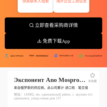
领英联系人线索
海外企业工商信息
立即查看采购商详情
免费下载App
Экспонент Ano Mosprom Россия
未收藏
来自俄罗斯的供应商，此公司累计 进口有
-
笔交易
地址：143002, мо, одинцовский район, с. акулово (гп
одинцово), улица новая дом 137