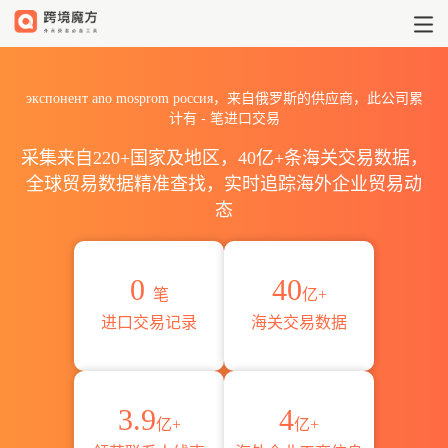
2026экспонент ano mosp
экспонент ano mosprom россия，来自俄罗斯的供应商，此公司累
计有
-
笔进口交易
采集来自220+国家及地区，40亿+条海关交易数据，
全球贸易数据精准查找，实时追踪海外企业贸易动
态
0
40
笔
亿+
进口交易记录
海关交易数据
3.9
4
亿+
亿+