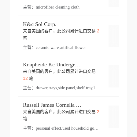
主营：
microfiber cleaning cloth
K&c Sol Corp.
2
来自美国的客户，此公司累计进口交易
登录
笔
主营：
ceramic ware,artifical flower
Knapheide Kc Underground
来自美国的客户，此公司累计进口交易
登录
12
笔
主营：
drawer,trays,side panel,shelf tray,lock drawer,panel,for vehicle,telescopic slide,drawer shelf,equipment,shelf,automotive part
Russell James Cornelia Arlington Va
2
来自美国的客户，此公司累计进口交易
登录
笔
主营：
personal effect,used household goods