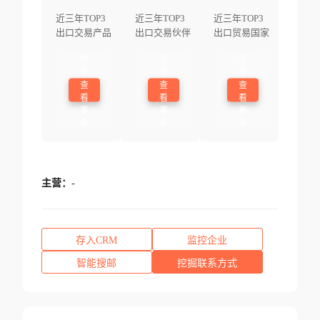
近三年TOP3
近三年TOP3
近三年TOP3
出口交易产品
出口交易伙伴
出口贸易国家
登
登
登
录
录
录
查
查
查
看
看
看
更
更
更
多
多
多
主营：
-
存入CRM
监控企业
智能搜邮
挖掘联系方式