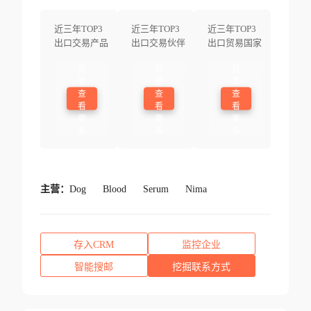
近三年TOP3
近三年TOP3
近三年TOP3
出口交易产品
出口交易伙伴
出口贸易国家
登
登
登
录
录
录
查
查
查
看
看
看
更
更
更
多
多
多
主营：
Dog
Blood
Serum
Nima
存入CRM
监控企业
智能搜邮
挖掘联系方式