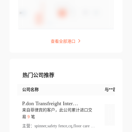
查看全部港口
热门公司推荐
公司名称
与**匹配交易
P.don Transfreight International
来自菲律宾的客户，此公司累计进口交
登录
9
易
笔
主营：
spinner,safety fence,cq,floor care machine,cargo,welded steel,web,essential,ratchet tie down,contact email,creatine monohydrate,x 50,bag,paper cups lid,erti,500 c,plush toy,steel wire,webbing,otr tyre,s8,food packaging,edmonton,quad,pc,floor cleaner,carton paper cup,wood pack,auto par,bar chair,oven,fitness products,leisure chair,canada,bicycle,rovin,pickup truck,rat,cover,carton,plastic lid,battery,ride on car,oil gas well,hat,pet cage,n tr,ionic,shoes tel,acrylic bathtub,microvit,fans,lumen,wheels,gin,tdr,tpo,llysine,hot,bur,bonnell spring,g class,dumbbell,condenser,s5,cleaner vacuum,d fence,board,wood,promi,swir,ail,orchard,mattres,cash,microfiber bathrobe,vacuum cleaner floor,access door,pad,wood packing,carton toy,gas well,cotton,freight prepaid,sga,heat exchange,mat,psn,al em,glc,lifting table,cod,plastic shell,wire po,foam,ladies knitted dress,rim,a1,roller,spare part,t 80,waterproof terminal,barbell set,vehicle,bicycle tire,go game,led light,computer chair,block mesh,stainless steel,ape,steel wire rope,carton paper box,ladies knitted pullover,threonine feed grade,electrical appliance,eyebolt,casing,rubber duck,ball,8 port,pet bottle,box steel,scaffolding parts,packing material,na e,polyester knit,blouse,d jack,vacuum flask,lip,aite,fruit plate,steel frame,sealing,mesh,s14,textile,office chair,pendant light,jet,bar stool,furniture,aluminium,wallet,carton pot,tool box,brand new tire,brightway,tria,strea,prop,fishing products,car bumper,butter,fog lamp cover,yofc,tableware,plastic,plastic bottle spray,fireplace,natural stone products,t sp,pullover,aluminium pan,massage product,spotlight,finned tube bundle,table,wood stick,high pressure cleaner,auto part,welded wire mesh,chinese medicine,mater,tsc,sea,cable,glove,supplies,kelvin,sacom,hot dipped galvanized steel pipe,ring wire,pright,rush,ion,paper bag,ring,cup sleeve,oil,gmh,car step,cabinet,leisure table,ladies knit top,sol,electric bicycle,pera,feed grade,air purifier,stanc,storage box,no wooden,pdo,iu,aluminium sheet,k2,p1,s 50,dj,vacuum cleaner,nylon bag,insulat,power,cleaner,hpa,molded,control arm,import,octg,s 99,tablecloth,screw,flail mower,dining chair,l ap,butyl inner tube,ppo,20 sp,wire lock accessories,mattress fabric,kitchen,s7,frame,steel,carton plastic,ipm,electrical cabinet,wear strip,racks,brand tire,tin,packaging material,ys,anji,ceramics product,metal furniture,sebacic acid,umber,flap,ladies knitted,bun pan,chemical substance,lusin,country of origin,edt,unica,stainless steel wire,weld,dire,ai r,poncho,toy car,chemical,t code,s corporation,oem,chinese herb,fly,hydrochloride,ppe,grille,lifting,socks,lighting,ale,unit,hood,stud,aircool,s glass fiber,brass valve valve,tssu,cotton bag,aka,gh,slusher,sporting good,bar stools,n steel,nonwoven bag,essar,ladies knitted skirt,light mouse,drilling,spin bike,sling,insulation tubing,string wound filter cartridge,door frame,u post,optical fibre cable,glass,md,kumho,synthetic grass,shoes,cific,mobil,carton box,fence panel,new tire,chi