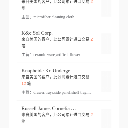
2
来自美国的客户，此公司累计进口交易
登录
笔
主营：
microfiber cleaning cloth
K&c Sol Corp.
2
来自美国的客户，此公司累计进口交易
登录
笔
主营：
ceramic ware,artifical flower
Knapheide Kc Underground
来自美国的客户，此公司累计进口交易
登录
12
笔
主营：
drawer,trays,side panel,shelf tray,lock drawer,panel,for vehicle,telescopic slide,drawer shelf,equipment,shelf,automotive part
Russell James Cornelia Arlington Va
2
来自美国的客户，此公司累计进口交易
登录
笔