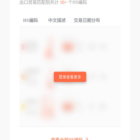
出口贸易匹配到共计
10+
个HS编码
HS编码
中文描述
交易日期分布
TOP
登录查看更多
查看全部HS编码