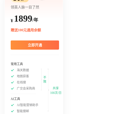
领英人脉一目了然
1899
/年
¥
赠送100元通用余额
立即开通
常用工具
海关数据
地图获客
不
限
在线搜
共享
广交会采购商
100次/日
AI工具
AI智能营销助手
智能搜邮