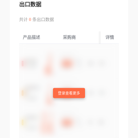
出口数据
共计
0
条出口数据
产品描述
采购商
起运国/地区
详情
登录查看更多