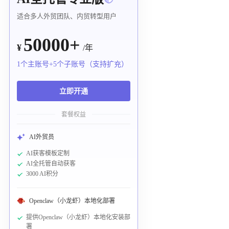
适合多人外贸团队、内贸转型用户
50000+
¥
/年
1个主账号+5个子账号（支持扩充）
立即开通
套餐权益
AI外贸员
AI获客模板定制
AI全托管自动获客
3000 AI积分
Openclaw（小龙虾）本地化部署
提供Openclaw（小龙虾）本地化安装部
署