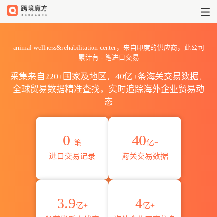
2026animal wellness&reha
animal wellness&rehabilitation center，来自印度的供应商，此公司
累计有
-
笔进口交易
采集来自220+国家及地区，40亿+条海关交易数据，
全球贸易数据精准查找，实时追踪海外企业贸易动
态
0
40
笔
亿+
进口交易记录
海关交易数据
3.9
4
亿+
亿+