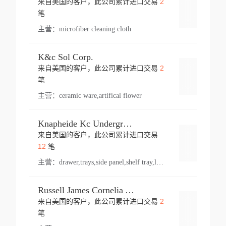
2
来自美国的客户，此公司累计进口交易
登录
笔
主营：
microfiber cleaning cloth
K&c Sol Corp.
2
来自美国的客户，此公司累计进口交易
登录
笔
主营：
ceramic ware,artifical flower
Knapheide Kc Underground
来自美国的客户，此公司累计进口交易
登录
12
笔
主营：
drawer,trays,side panel,shelf tray,lock drawer,panel,for vehicle,telescopic slide,drawer shelf,equipment,shelf,automotive part
Russell James Cornelia Arlington Va
2
来自美国的客户，此公司累计进口交易
登录
笔