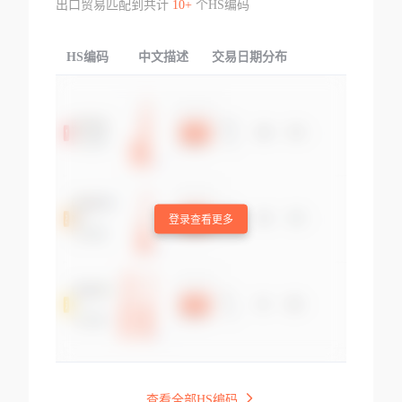
出口贸易匹配到共计
10+
个HS编码
HS编码
中文描述
交易日期分布
TOP
登录查看更多
查看全部HS编码