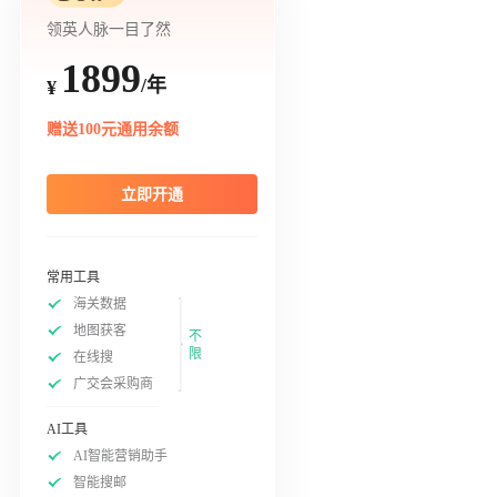
领英人脉一目了然
1899
/年
¥
赠送100元通用余额
立即开通
常用工具
海关数据
地图获客
不
限
在线搜
广交会采购商
AI工具
AI智能营销助手
智能搜邮