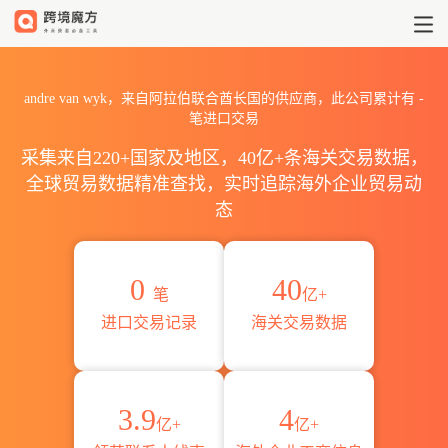
2026andre van wyk海关进
andre van wyk，来自阿拉伯联合酋长国的供应商，此公司累计有
-
笔进口交易
采集来自220+国家及地区，40亿+条海关交易数据，
全球贸易数据精准查找，实时追踪海外企业贸易动
态
0
40
笔
亿+
进口交易记录
海关交易数据
3.9
4
亿+
亿+