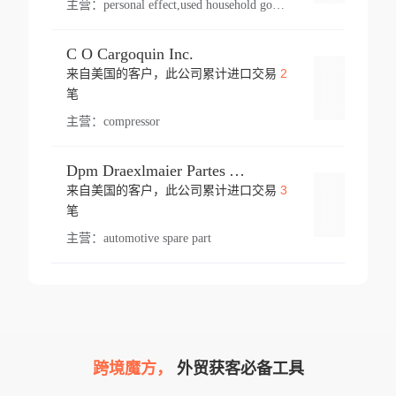
主营：
personal effect,used household goods
C O Cargoquin Inc.
2
来自美国的客户，此公司累计进口交易
登录
笔
主营：
compressor
Dpm Draexlmaier Partes Automotrices Corr Ind Huejotzingo
3
来自美国的客户，此公司累计进口交易
登录
笔
主营：
automotive spare part
跨境魔方，
外贸获客必备工具