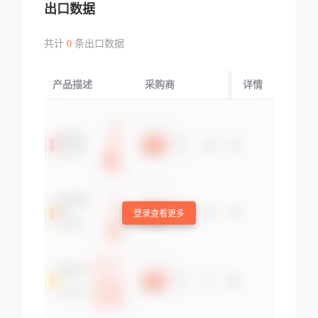
出口数据
共计
0
条出口数据
产品描述
采购商
起运国/地区
详情
登录查看更多