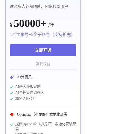
适合多人外贸团队、内贸转型用户
50000+
¥
/年
1个主账号+5个子账号（支持扩充）
立即开通
套餐权益
AI外贸员
AI获客模板定制
AI全托管自动获客
3000 AI积分
Openclaw（小龙虾）本地化部署
提供Openclaw（小龙虾）本地化安装部
署