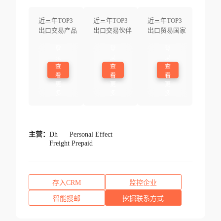
近三年TOP3
近三年TOP3
近三年TOP3
出口交易产品
出口交易伙伴
出口贸易国家
登
登
登
录
录
录
查
查
查
看
看
看
更
更
更
多
多
多
主营：
Dh
Personal Effect
Freight Prepaid
存入CRM
监控企业
智能搜邮
挖掘联系方式