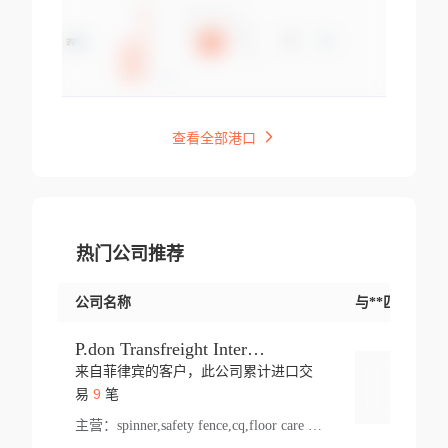
查看全部港口
热门公司推荐
公司名称
与**匹配交易
P.don Transfreight International
来自菲律宾的客户，此公司累计进口交
登录
9
易
笔
主营：
spinner,safety fence,cq,floor care machine,cargo,welded steel,web,essential,ratchet tie down,contact email,creatine monohydrate,x 50,bag,paper cups lid,erti,500 c,plush toy,steel wire,webbing,otr tyre,s8,food packaging,edmonton,quad,pc,floor cleaner,carton paper cup,wood pack,auto par,bar chair,oven,fitness products,leisure chair,canada,bicycle,rovin,pickup truck,rat,cover,carton,plastic lid,battery,ride on car,oil gas well,hat,pet cage,n tr,ionic,shoes tel,acrylic bathtub,microvit,fans,lumen,wheels,gin,tdr,tpo,llysine,hot,bur,bonnell spring,g class,dumbbell,condenser,s5,cleaner vacuum,d fence,board,wood,promi,swir,ail,orchard,mattres,cash,microfiber bathrobe,vacuum cleaner floor,access door,pad,wood packing,carton toy,gas well,cotton,freight prepaid,sga,heat exchange,mat,psn,al em,glc,lifting table,cod,plastic shell,wire po,foam,ladies knitted dress,rim,a1,roller,spare part,t 80,waterproof terminal,barbell set,vehicle,bicycle tire,go game,led light,computer chair,block mesh,stainless steel,ape,steel wire rope,carton paper box,ladies knitted pullover,threonine feed grade,electrical appliance,eyebolt,casing,rubber duck,ball,8 port,pet bottle,box steel,scaffolding parts,packing material,na e,polyester knit,blouse,d jack,vacuum flask,lip,aite,fruit plate,steel frame,sealing,mesh,s14,textile,office chair,pendant light,jet,bar stool,furniture,aluminium,wallet,carton pot,tool box,brand new tire,brightway,tria,strea,prop,fishing products,car bumper,butter,fog lamp cover,yofc,tableware,plastic,plastic bottle spray,fireplace,natural stone products,t sp,pullover,aluminium pan,massage product,spotlight,finned tube bundle,table,wood stick,high pressure cleaner,auto part,welded wire mesh,chinese medicine,mater,tsc,sea,cable,glove,supplies,kelvin,sacom,hot dipped galvanized steel pipe,ring wire,pright,rush,ion,paper bag,ring,cup sleeve,oil,gmh,car step,cabinet,leisure table,ladies knit top,sol,electric bicycle,pera,feed grade,air purifier,stanc,storage box,no wooden,pdo,iu,aluminium sheet,k2,p1,s 50,dj,vacuum cleaner,nylon bag,insulat,power,cleaner,hpa,molded,control arm,import,octg,s 99,tablecloth,screw,flail mower,dining chair,l ap,butyl inner tube,ppo,20 sp,wire lock accessories,mattress fabric,kitchen,s7,frame,steel,carton plastic,ipm,electrical cabinet,wear strip,racks,brand tire,tin,packaging material,ys,anji,ceramics product,metal furniture,sebacic acid,umber,flap,ladies knitted,bun pan,chemical substance,lusin,country of origin,edt,unica,stainless steel wire,weld,dire,ai r,poncho,toy car,chemical,t code,s corporation,oem,chinese herb,fly,hydrochloride,ppe,grille,lifting,socks,lighting,ale,unit,hood,stud,aircool,s glass fiber,brass valve valve,tssu,cotton bag,aka,gh,slusher,sporting good,bar stools,n steel,nonwoven bag,essar,ladies knitted skirt,light mouse,drilling,spin bike,sling,insulation tubing,string wound filter cartridge,door frame,u post,optical fibre cable,glass,md,kumho,synthetic grass,shoes,cific,mobil,carton box,fence panel,new tire,chi