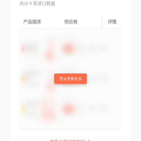
共计
0
条进口数据
产品描述
供应商
起运国/地区
详情
登录查看更多