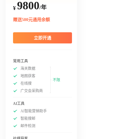
9800
/年
¥
赠送500元通用余额
立即开通
常用工具
海关数据
地图获客
不限
在线搜
广交会采购商
AI工具
AI智能营销助手
智能搜邮
邮件检测
社媒获客