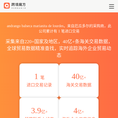
2026andrango balseca mar
andrango balseca marianita de lourdes，来自厄瓜多尔的采购商，此
公司累计有
1
笔进口交易
采集来自220+国家及地区，40亿+条海关交易数据，
全球贸易数据精准查找，实时追踪海外企业贸易动
态
1
40
笔
亿+
进口交易记录
海关交易数据
3.9
4
亿+
亿+