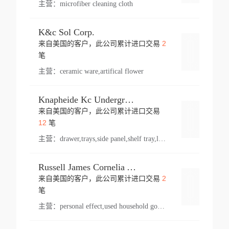
主营：
microfiber cleaning cloth
K&c Sol Corp.
2
来自美国的客户，此公司累计进口交易
登录
笔
主营：
ceramic ware,artifical flower
Knapheide Kc Underground
来自美国的客户，此公司累计进口交易
登录
12
笔
主营：
drawer,trays,side panel,shelf tray,lock drawer,panel,for vehicle,telescopic slide,drawer shelf,equipment,shelf,automotive part
Russell James Cornelia Arlington Va
2
来自美国的客户，此公司累计进口交易
登录
笔
主营：
personal effect,used household goods