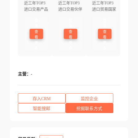
近三年TOP3
近三年TOP3
近三年TOP3
进口交易产品
进口交易伙伴
进口贸易国家
登
登
登
录
录
录
查
查
查
看
看
看
更
更
更
多
多
多
主营：
-
存入CRM
监控企业
智能搜邮
挖掘联系方式