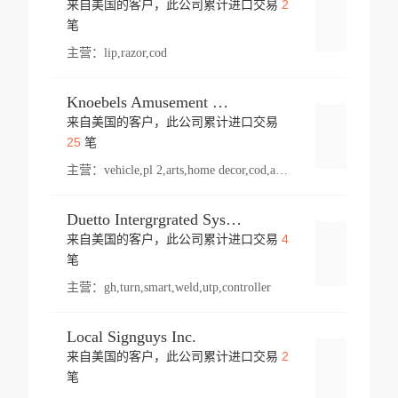
2
来自美国的客户，此公司累计进口交易
登录
笔
主营：
lip,razor,cod
Knoebels Amusement Resort
来自美国的客户，此公司累计进口交易
登录
25
笔
主营：
vehicle,pl 2,arts,home decor,cod,amusement ride,sea
Duetto Intergrgrated Systems Inc.
4
来自美国的客户，此公司累计进口交易
登录
笔
主营：
gh,turn,smart,weld,utp,controller
Local Signguys Inc.
2
来自美国的客户，此公司累计进口交易
登录
笔