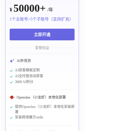
50000+
¥
/年
1个主账号+5个子账号（支持扩充）
立即开通
套餐权益
AI外贸员
AI获客模板定制
AI全托管自动获客
3000 AI积分
Openclaw（小龙虾）本地化部署
提供Openclaw（小龙虾）本地化安装部
署
安装跨境魔方skills