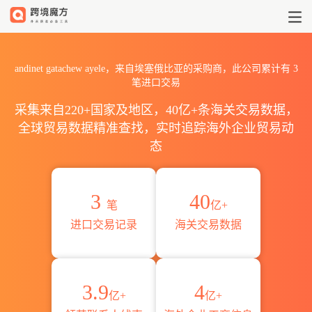
2026andinet gatachew a
andinet gatachew ayele，来自埃塞俄比亚的采购商，此公司累计有
3
笔进口交易
采集来自220+国家及地区，40亿+条海关交易数据，
全球贸易数据精准查找，实时追踪海外企业贸易动
态
3
40
笔
亿+
进口交易记录
海关交易数据
3.9
4
亿+
亿+