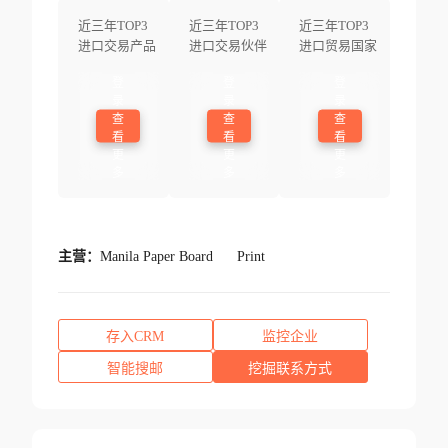
近三年TOP3
近三年TOP3
近三年TOP3
进口交易产品
进口交易伙伴
进口贸易国家
登
登
登
录
录
录
查
查
查
看
看
看
更
更
更
多
多
多
主营：
Manila Paper Board
Print
存入CRM
监控企业
智能搜邮
挖掘联系方式