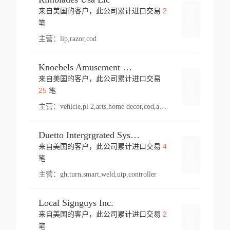
2
来自美国的客户，此公司累计进口交易
登录
笔
主营：
lip,razor,cod
Knoebels Amusement Resort
来自美国的客户，此公司累计进口交易
登录
25
笔
主营：
vehicle,pl 2,arts,home decor,cod,amusement ride,sea
Duetto Intergrgrated Systems Inc.
4
来自美国的客户，此公司累计进口交易
登录
笔
主营：
gh,turn,smart,weld,utp,controller
Local Signguys Inc.
2
来自美国的客户，此公司累计进口交易
登录
笔