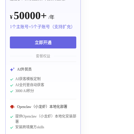
50000+
¥
/年
1个主账号+5个子账号（支持扩充）
立即开通
套餐权益
AI外贸员
AI获客模板定制
AI全托管自动获客
3000 AI积分
Openclaw（小龙虾）本地化部署
提供Openclaw（小龙虾）本地化安装部
署
安装跨境魔方skills