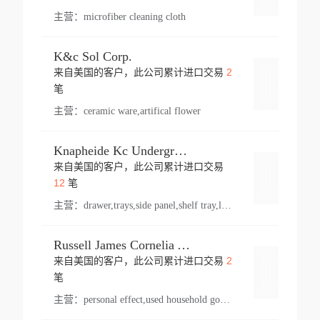
主营：
microfiber cleaning cloth
K&c Sol Corp.
2
来自美国的客户，此公司累计进口交易
登录
笔
主营：
ceramic ware,artifical flower
Knapheide Kc Underground
来自美国的客户，此公司累计进口交易
登录
12
笔
主营：
drawer,trays,side panel,shelf tray,lock drawer,panel,for vehicle,telescopic slide,drawer shelf,equipment,shelf,automotive part
Russell James Cornelia Arlington Va
2
来自美国的客户，此公司累计进口交易
登录
笔
主营：
personal effect,used household goods