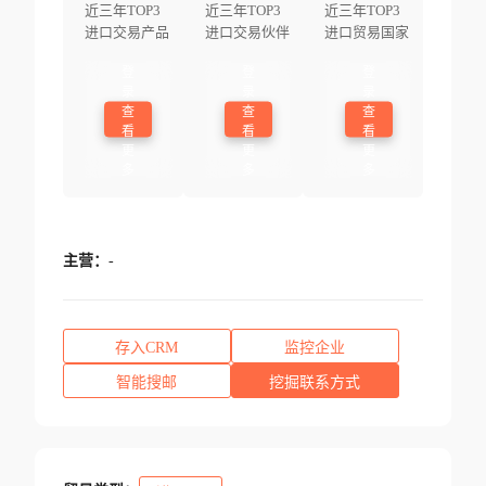
近三年TOP3
近三年TOP3
近三年TOP3
进口交易产品
进口交易伙伴
进口贸易国家
登
登
登
录
录
录
查
查
查
看
看
看
更
更
更
多
多
多
主营：
-
存入CRM
监控企业
智能搜邮
挖掘联系方式