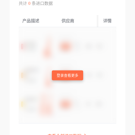
共计
0
条进口数据
产品描述
供应商
起运国/地区
详情
登录查看更多