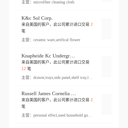
主营：
microfiber cleaning cloth
K&c Sol Corp.
2
来自美国的客户，此公司累计进口交易
登录
笔
主营：
ceramic ware,artifical flower
Knapheide Kc Underground
来自美国的客户，此公司累计进口交易
登录
12
笔
主营：
drawer,trays,side panel,shelf tray,lock drawer,panel,for vehicle,telescopic slide,drawer shelf,equipment,shelf,automotive part
Russell James Cornelia Arlington Va
2
来自美国的客户，此公司累计进口交易
登录
笔
主营：
personal effect,used household goods