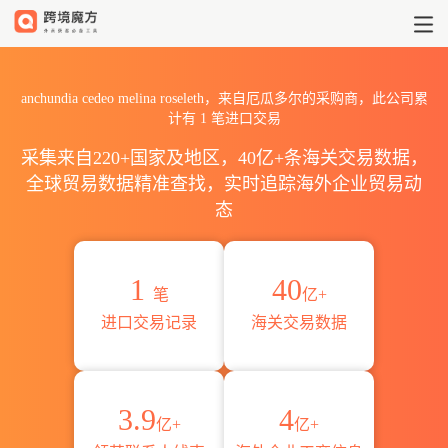
2026anchundia cedeo mel
anchundia cedeo melina roseleth，来自厄瓜多尔的采购商，此公司累
计有
1
笔进口交易
采集来自220+国家及地区，40亿+条海关交易数据，
全球贸易数据精准查找，实时追踪海外企业贸易动
态
1
40
笔
亿+
进口交易记录
海关交易数据
3.9
4
亿+
亿+