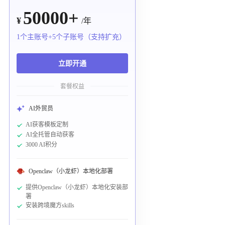
50000+
¥
/年
1个主账号+5个子账号（支持扩充）
立即开通
套餐权益
AI外贸员
AI获客模板定制
AI全托管自动获客
3000 AI积分
Openclaw（小龙虾）本地化部署
提供Openclaw（小龙虾）本地化安装部
署
安装跨境魔方skills