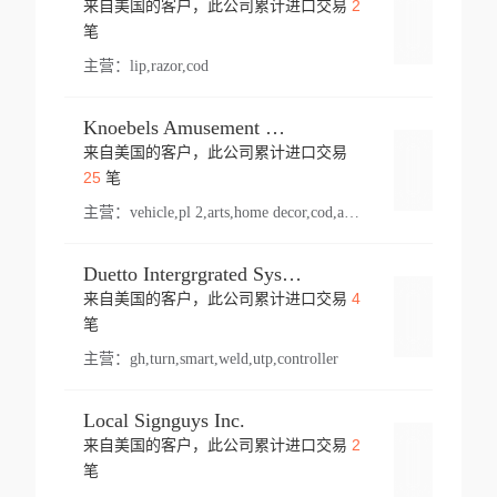
2
来自美国的客户，此公司累计进口交易
登录
笔
主营：
lip,razor,cod
Knoebels Amusement Resort
来自美国的客户，此公司累计进口交易
登录
25
笔
主营：
vehicle,pl 2,arts,home decor,cod,amusement ride,sea
Duetto Intergrgrated Systems Inc.
4
来自美国的客户，此公司累计进口交易
登录
笔
主营：
gh,turn,smart,weld,utp,controller
Local Signguys Inc.
2
来自美国的客户，此公司累计进口交易
登录
笔