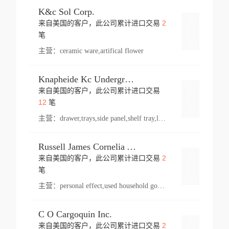
K&c Sol Corp.
2
来自美国的客户，此公司累计进口交易
登录
笔
主营：
ceramic ware,artifical flower
Knapheide Kc Underground
来自美国的客户，此公司累计进口交易
登录
12
笔
主营：
drawer,trays,side panel,shelf tray,lock drawer,panel,for vehicle,telescopic slide,drawer shelf,equipment,shelf,automotive part
Russell James Cornelia Arlington Va
2
来自美国的客户，此公司累计进口交易
登录
笔
主营：
personal effect,used household goods
C O Cargoquin Inc.
2
来自美国的客户，此公司累计进口交易