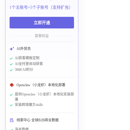
1个主账号+5个子账号（支持扩充）
立即开通
套餐权益
AI外贸员
AI获客模板定制
AI全托管自动获客
3000 AI积分
Openclaw（小龙虾）本地化部署
提供Openclaw（小龙虾）本地化安装部
署
安装跨境魔方skills
线索中心 全球B2B商业数据
海关数据