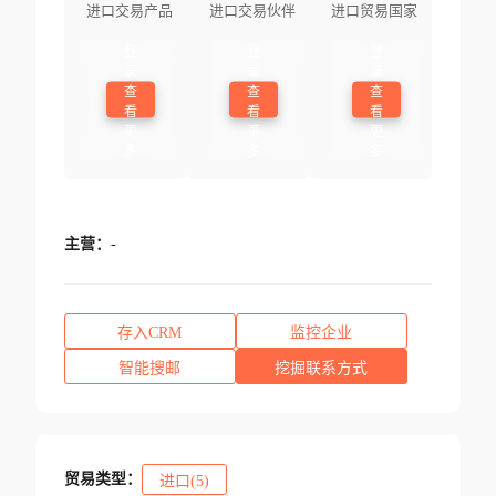
进口交易产品
进口交易伙伴
进口贸易国家
登
登
登
录
录
录
查
查
查
看
看
看
更
更
更
多
多
多
主营：
-
存入CRM
监控企业
智能搜邮
挖掘联系方式
贸易类型：
进口(5)