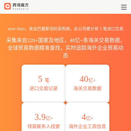
2026amer khan海关进出口数
amer khan，来自巴基斯坦的采购商，此公司累计有
5
笔进口交易
采集来自220+国家及地区，40亿+条海关交易数据，
全球贸易数据精准查找，实时追踪海外企业贸易动
态
5
40
笔
亿+
进口交易记录
海关交易数据
3.9
4
亿+
亿+
领英联系人线索
海外企业工商信息