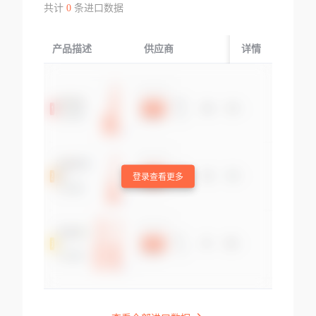
共计
0
条进口数据
产品描述
供应商
起运国/地区
详情
登录查看更多