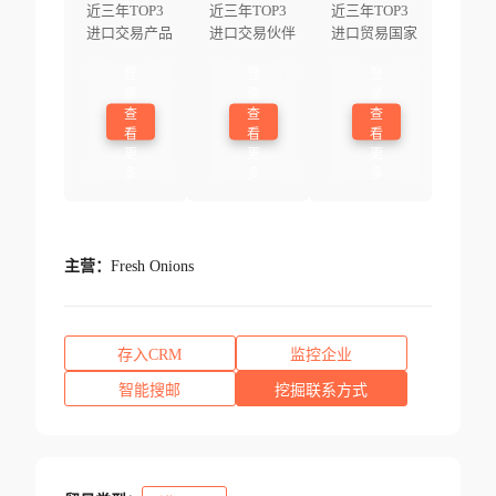
近三年TOP3
近三年TOP3
近三年TOP3
进口交易产品
进口交易伙伴
进口贸易国家
登
登
登
录
录
录
查
查
查
看
看
看
更
更
更
多
多
多
主营：
Fresh Onions
存入CRM
监控企业
智能搜邮
挖掘联系方式