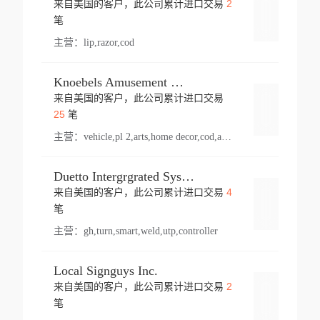
2
来自美国的客户，此公司累计进口交易
登录
笔
主营：
lip,razor,cod
Knoebels Amusement Resort
来自美国的客户，此公司累计进口交易
登录
25
笔
主营：
vehicle,pl 2,arts,home decor,cod,amusement ride,sea
Duetto Intergrgrated Systems Inc.
4
来自美国的客户，此公司累计进口交易
登录
笔
主营：
gh,turn,smart,weld,utp,controller
Local Signguys Inc.
2
来自美国的客户，此公司累计进口交易
登录
笔