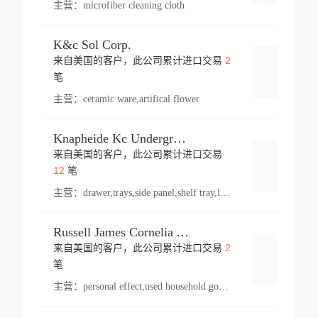
主营：
microfiber cleaning cloth
K&c Sol Corp.
2
来自美国的客户，此公司累计进口交易
登录
笔
主营：
ceramic ware,artifical flower
Knapheide Kc Underground
来自美国的客户，此公司累计进口交易
登录
12
笔
主营：
drawer,trays,side panel,shelf tray,lock drawer,panel,for vehicle,telescopic slide,drawer shelf,equipment,shelf,automotive part
Russell James Cornelia Arlington Va
2
来自美国的客户，此公司累计进口交易
登录
笔
主营：
personal effect,used household goods