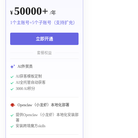
50000+
¥
/年
1个主账号+5个子账号（支持扩充）
立即开通
套餐权益
AI外贸员
AI获客模板定制
AI全托管自动获客
3000 AI积分
Openclaw（小龙虾）本地化部署
提供Openclaw（小龙虾）本地化安装部
署
安装跨境魔方skills