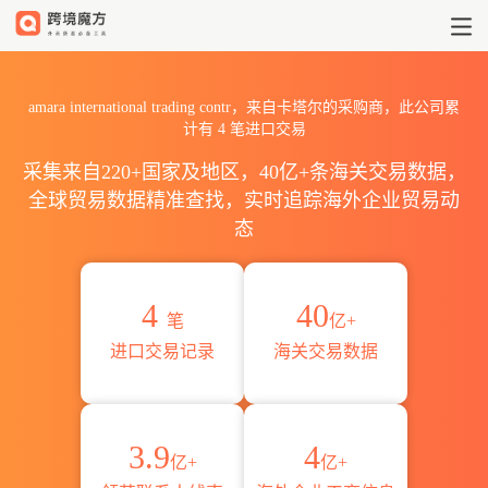
2026amara international
amara international trading contr，来自卡塔尔的采购商，此公司累
计有
4
笔进口交易
采集来自220+国家及地区，40亿+条海关交易数据，
全球贸易数据精准查找，实时追踪海外企业贸易动
态
4
40
笔
亿+
进口交易记录
海关交易数据
3.9
4
亿+
亿+