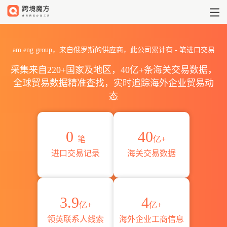
2026am eng group海关进出
am eng group，来自俄罗斯的供应商，此公司累计有
-
笔进口交易
采集来自220+国家及地区，40亿+条海关交易数据，
全球贸易数据精准查找，实时追踪海外企业贸易动
态
0
40
笔
亿+
进口交易记录
海关交易数据
3.9
4
亿+
亿+
领英联系人线索
海外企业工商信息