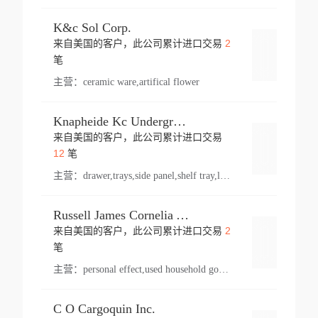
K&c Sol Corp.
2
来自美国的客户，此公司累计进口交易
登录
笔
主营：
ceramic ware,artifical flower
Knapheide Kc Underground
来自美国的客户，此公司累计进口交易
登录
12
笔
主营：
drawer,trays,side panel,shelf tray,lock drawer,panel,for vehicle,telescopic slide,drawer shelf,equipment,shelf,automotive part
Russell James Cornelia Arlington Va
2
来自美国的客户，此公司累计进口交易
登录
笔
主营：
personal effect,used household goods
C O Cargoquin Inc.