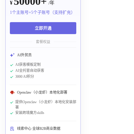
50000+
¥
/年
1个主账号+5个子账号（支持扩充）
立即开通
套餐权益
AI外贸员
AI获客模板定制
AI全托管自动获客
3000 AI积分
Openclaw（小龙虾）本地化部署
提供Openclaw（小龙虾）本地化安装部
署
安装跨境魔方skills
线索中心 全球B2B商业数据