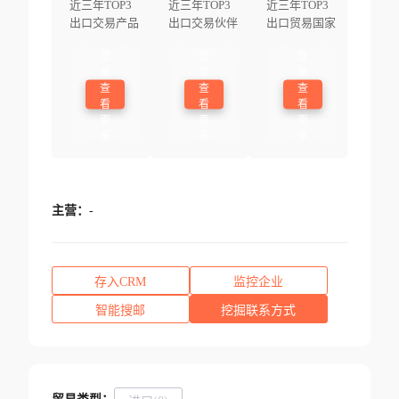
近三年TOP3
近三年TOP3
近三年TOP3
出口交易产品
出口交易伙伴
出口贸易国家
登
登
登
录
录
录
查
查
查
看
看
看
更
更
更
多
多
多
主营：
-
存入CRM
监控企业
智能搜邮
挖掘联系方式