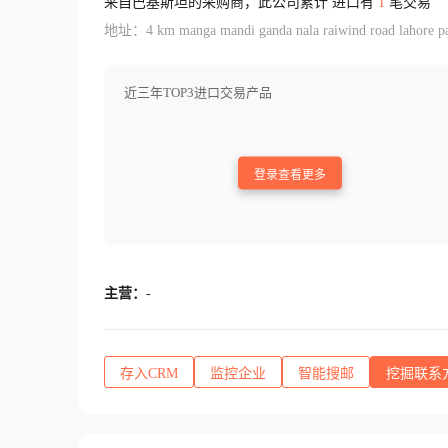
来自巴基斯坦的采购商，此公司累计 进口有
1
笔交易
地址：4 km manga mandi ganda nala raiwind road lahore pa
近三年TOP3进口交易产品
登录查看更多
主营：
-
存入CRM
监控企业
智能搜邮
挖掘联系