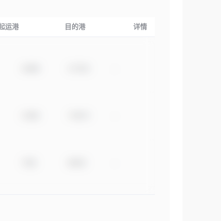
起运港
目的港
详情