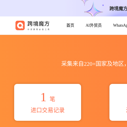
跨境魔
首页
AI外贸员
Whats
2026alif industry.海关进
采集来自220+国家及地
1
笔
进口交易记录