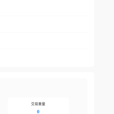
交易重量
0