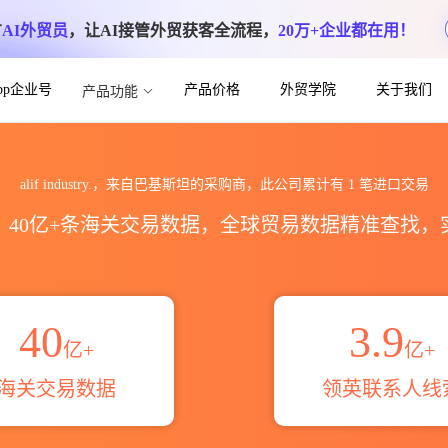
方
AI外贸员
，让AI接管外贸获客全流程，
20万+企业都在用！
App企业号
产品价格
外贸学院
关于我们
产品功能
出口数据统计_贸易概览_贸易区域伙伴_HS编
alif industry.，来自巴基斯坦的采购商，此公司累计有
1
笔进口交易
区，40亿+条海关交易数据，全球贸易数据精准查找
40
3.9
亿+
亿+
海关交易数据
领英联系人线