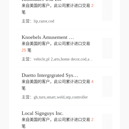
2
来自美国的客户，此公司累计进口交易
登录
笔
主营：
lip,razor,cod
Knoebels Amusement Resort
来自美国的客户，此公司累计进口交易
登录
25
笔
主营：
vehicle,pl 2,arts,home decor,cod,amusement ride,sea
Duetto Intergrgrated Systems Inc.
4
来自美国的客户，此公司累计进口交易
登录
笔
主营：
gh,turn,smart,weld,utp,controller
Local Signguys Inc.
2
来自美国的客户，此公司累计进口交易
登录
笔