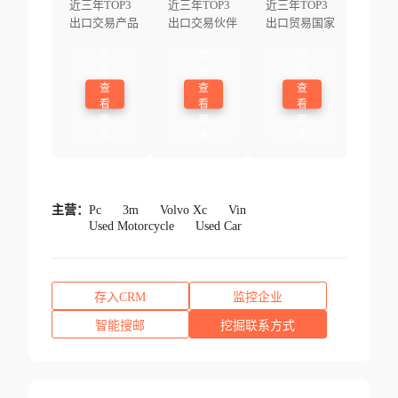
近三年TOP3
近三年TOP3
近三年TOP3
出口交易产品
出口交易伙伴
出口贸易国家
登
登
登
录
录
录
查
查
查
看
看
看
更
更
更
多
多
多
主营：
Pc
3m
Volvo Xc
Vin
Used Motorcycle
Used Car
存入CRM
监控企业
智能搜邮
挖掘联系方式