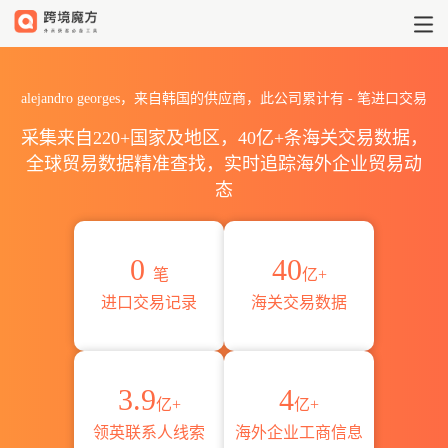
2026alejandro georges
alejandro georges，来自韩国的供应商，此公司累计有
-
笔进口交易
采集来自220+国家及地区，40亿+条海关交易数据，
全球贸易数据精准查找，实时追踪海外企业贸易动
态
0
40
笔
亿+
进口交易记录
海关交易数据
3.9
4
亿+
亿+
领英联系人线索
海外企业工商信息