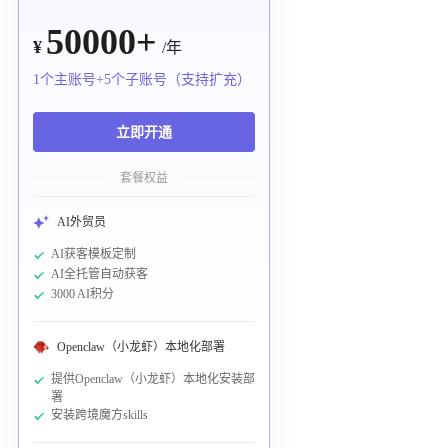
50000+
¥
/年
1个主账号+5个子账号（支持扩充）
立即开通
套餐权益
AI外贸员
AI获客模板定制
AI全托管自动获客
3000 AI积分
Openclaw（小龙虾）本地化部署
提供Openclaw（小龙虾）本地化安装部
署
安装跨境魔方skills