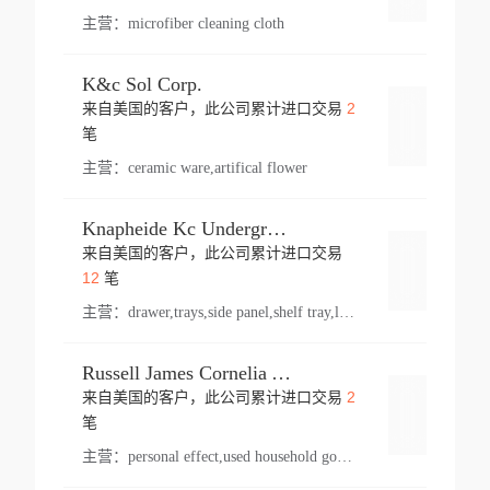
主营：
microfiber cleaning cloth
K&c Sol Corp.
2
来自美国的客户，此公司累计进口交易
登录
笔
主营：
ceramic ware,artifical flower
Knapheide Kc Underground
来自美国的客户，此公司累计进口交易
登录
12
笔
主营：
drawer,trays,side panel,shelf tray,lock drawer,panel,for vehicle,telescopic slide,drawer shelf,equipment,shelf,automotive part
Russell James Cornelia Arlington Va
2
来自美国的客户，此公司累计进口交易
登录
笔
主营：
personal effect,used household goods