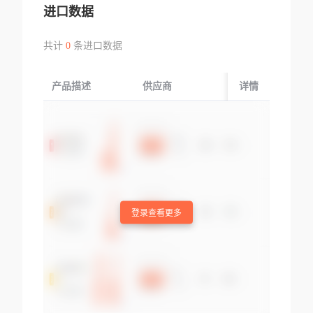
进口数据
共计
0
条进口数据
产品描述
供应商
起运国/地区
详情
登录查看更多