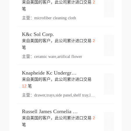
2
来自美国的客户，此公司累计进口交易
登录
笔
主营：
microfiber cleaning cloth
K&c Sol Corp.
2
来自美国的客户，此公司累计进口交易
登录
笔
主营：
ceramic ware,artifical flower
Knapheide Kc Underground
来自美国的客户，此公司累计进口交易
登录
12
笔
主营：
drawer,trays,side panel,shelf tray,lock drawer,panel,for vehicle,telescopic slide,drawer shelf,equipment,shelf,automotive part
Russell James Cornelia Arlington Va
2
来自美国的客户，此公司累计进口交易
登录
笔