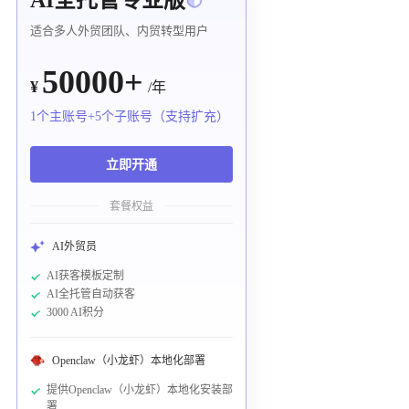
适合多人外贸团队、内贸转型用户
50000+
¥
/年
1个主账号+5个子账号（支持扩充）
立即开通
套餐权益
AI外贸员
AI获客模板定制
AI全托管自动获客
3000 AI积分
Openclaw（小龙虾）本地化部署
提供Openclaw（小龙虾）本地化安装部
署