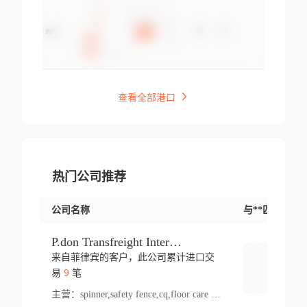
查看全部港口
热门公司推荐
公司名称
与**匹配交易
P.don Transfreight International
来自菲律宾的客户，此公司累计进口交
登录
9
易
笔
主营：
spinner,safety fence,cq,floor care machine,cargo,welded steel,web,essential,ratchet tie down,contact email,creatine monohydrate,x 50,bag,paper cups lid,erti,500 c,plush toy,steel wire,webbing,otr tyre,s8,food packaging,edmonton,quad,pc,floor cleaner,carton paper cup,wood pack,auto par,bar chair,oven,fitness products,leisure chair,canada,bicycle,rovin,pickup truck,rat,cover,carton,plastic lid,battery,ride on car,oil gas well,hat,pet cage,n tr,ionic,shoes tel,acrylic bathtub,microvit,fans,lumen,wheels,gin,tdr,tpo,llysine,hot,bur,bonnell spring,g class,dumbbell,condenser,s5,cleaner vacuum,d fence,board,wood,promi,swir,ail,orchard,mattres,cash,microfiber bathrobe,vacuum cleaner floor,access door,pad,wood packing,carton toy,gas well,cotton,freight prepaid,sga,heat exchange,mat,psn,al em,glc,lifting table,cod,plastic shell,wire po,foam,ladies knitted dress,rim,a1,roller,spare part,t 80,waterproof terminal,barbell set,vehicle,bicycle tire,go game,led light,computer chair,block mesh,stainless steel,ape,steel wire rope,carton paper box,ladies knitted pullover,threonine feed grade,electrical appliance,eyebolt,casing,rubber duck,ball,8 port,pet bottle,box steel,scaffolding parts,packing material,na e,polyester knit,blouse,d jack,vacuum flask,lip,aite,fruit plate,steel frame,sealing,mesh,s14,textile,office chair,pendant light,jet,bar stool,furniture,aluminium,wallet,carton pot,tool box,brand new tire,brightway,tria,strea,prop,fishing products,car bumper,butter,fog lamp cover,yofc,tableware,plastic,plastic bottle spray,fireplace,natural stone products,t sp,pullover,aluminium pan,massage product,spotlight,finned tube bundle,table,wood stick,high pressure cleaner,auto part,welded wire mesh,chinese medicine,mater,tsc,sea,cable,glove,supplies,kelvin,sacom,hot dipped galvanized steel pipe,ring wire,pright,rush,ion,paper bag,ring,cup sleeve,oil,gmh,car step,cabinet,leisure table,ladies knit top,sol,electric bicycle,pera,feed grade,air purifier,stanc,storage box,no wooden,pdo,iu,aluminium sheet,k2,p1,s 50,dj,vacuum cleaner,nylon bag,insulat,power,cleaner,hpa,molded,control arm,import,octg,s 99,tablecloth,screw,flail mower,dining chair,l ap,butyl inner tube,ppo,20 sp,wire lock accessories,mattress fabric,kitchen,s7,frame,steel,carton plastic,ipm,electrical cabinet,wear strip,racks,brand tire,tin,packaging material,ys,anji,ceramics product,metal furniture,sebacic acid,umber,flap,ladies knitted,bun pan,chemical substance,lusin,country of origin,edt,unica,stainless steel wire,weld,dire,ai r,poncho,toy car,chemical,t code,s corporation,oem,chinese herb,fly,hydrochloride,ppe,grille,lifting,socks,lighting,ale,unit,hood,stud,aircool,s glass fiber,brass valve valve,tssu,cotton bag,aka,gh,slusher,sporting good,bar stools,n steel,nonwoven bag,essar,ladies knitted skirt,light mouse,drilling,spin bike,sling,insulation tubing,string wound filter cartridge,door frame,u post,optical fibre cable,glass,md,kumho,synthetic grass,shoes,cific,mobil,carton box,fence panel,new tire,chi