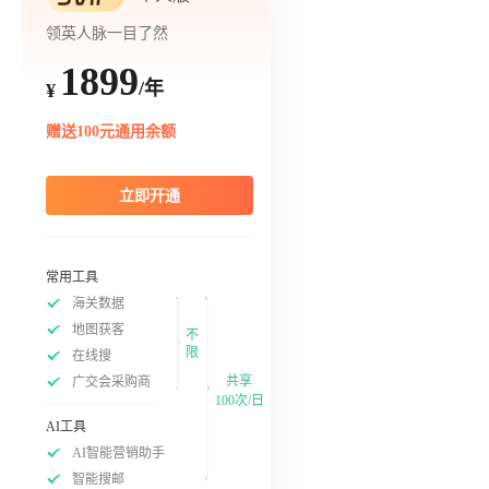
领英人脉一目了然
1899
/年
¥
赠送100元通用余额
立即开通
常用工具
海关数据
地图获客
不
限
在线搜
共享
广交会采购商
100次/日
AI工具
AI智能营销助手
智能搜邮