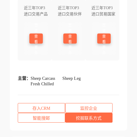
近三年TOP3
近三年TOP3
近三年TOP3
进口交易产品
进口交易伙伴
进口贸易国家
登
登
登
录
录
录
查
查
查
看
看
看
更
更
更
多
多
多
主营：
Sheep Carcass
Sheep Leg
Fresh Chilled
存入CRM
监控企业
智能搜邮
挖掘联系方式