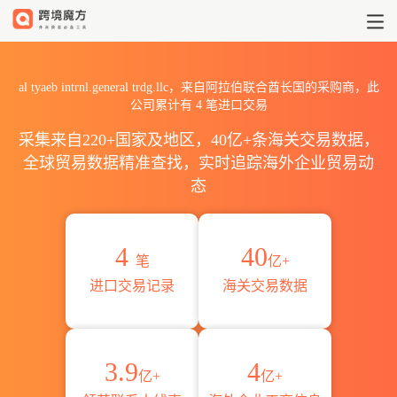
2026al tyaeb intrnl.gene
al tyaeb intrnl.general trdg.llc，来自阿拉伯联合酋长国的采购商，此
公司累计有
4
笔进口交易
采集来自220+国家及地区，40亿+条海关交易数据，
全球贸易数据精准查找，实时追踪海外企业贸易动
态
4
40
笔
亿+
进口交易记录
海关交易数据
3.9
4
亿+
亿+