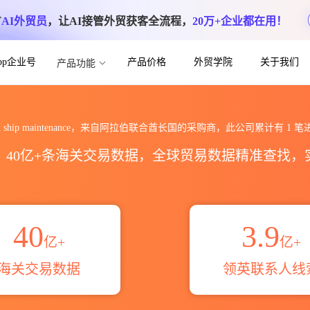
方
AI外贸员
，让AI接管外贸获客全流程，
20万+企业都在用！
App企业号
产品价格
外贸学院
关于我们
产品功能
tenance海关进出口数据统计_贸易概览_贸
uhail ship maintenance，来自阿拉伯联合酋长国的采购商，此公司累计有
1
笔
区，40亿+条海关交易数据，全球贸易数据精准查找
40
3.9
亿+
亿+
海关交易数据
领英联系人线