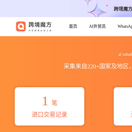
跨境魔
首页
AI外贸员
Whats
2026al suhail ship main
al s
采集来自220+国家及地
1
笔
进口交易记录