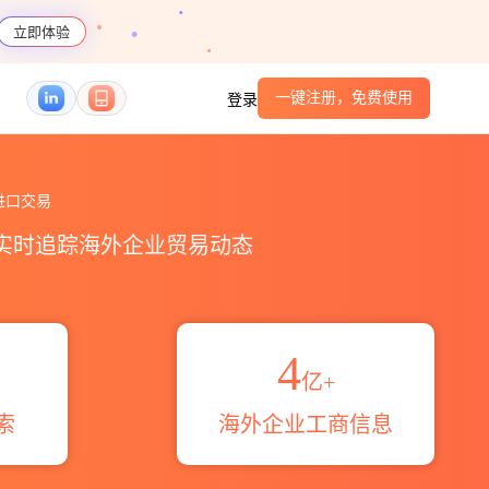
立即体验
一键注册，免费使用
登录
易区域伙伴_HS编码港口_跨境魔方
进口交易
，实时追踪海外企业贸易动态
4
亿+
索
海外企业工商信息