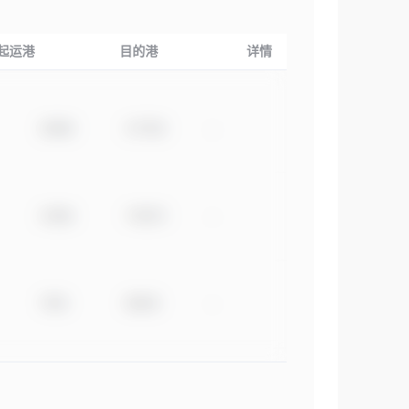
起运港
目的港
详情