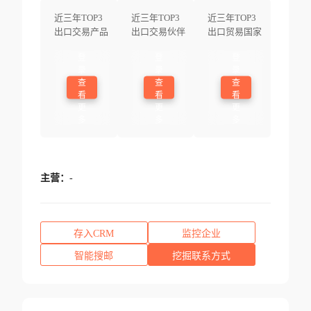
近三年TOP3
近三年TOP3
近三年TOP3
出口交易产品
出口交易伙伴
出口贸易国家
登
登
登
录
录
录
查
查
查
看
看
看
更
更
更
多
多
多
主营：
-
存入CRM
监控企业
智能搜邮
挖掘联系方式