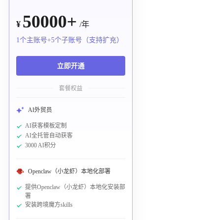
50000+
¥
/年
1个主账号+5个子账号（支持扩充）
立即开通
套餐权益
AI外贸员
AI获客模板定制
AI全托管自动获客
3000 AI积分
Openclaw（小龙虾）本地化部署
提供Openclaw（小龙虾）本地化安装部
署
安装跨境魔方skills