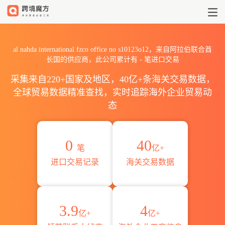
2026al nahda internationa
al nahda international fzco office no s10123o12，来自阿拉伯联合酋
长国的供应商，此公司累计有
-
笔进口交易
采集来自220+国家及地区，40亿+条海关交易数据，
全球贸易数据精准查找，实时追踪海外企业贸易动
态
0
40
笔
亿+
进口交易记录
海关交易数据
3.9
4
亿+
亿+