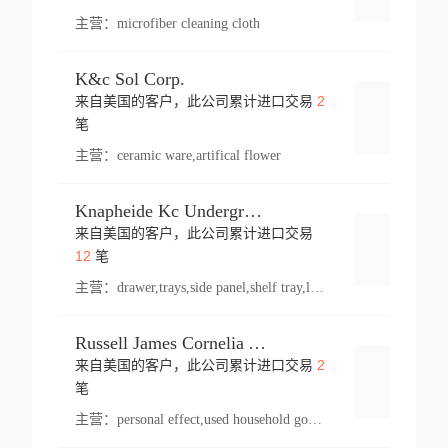
主营：
microfiber cleaning cloth
K&c Sol Corp.
2
来自美国的客户，此公司累计进口交易
登录
笔
主营：
ceramic ware,artifical flower
Knapheide Kc Underground
来自美国的客户，此公司累计进口交易
登录
12
笔
主营：
drawer,trays,side panel,shelf tray,lock drawer,panel,for vehicle,telescopic slide,drawer shelf,equipment,shelf,automotive part
Russell James Cornelia Arlington Va
2
来自美国的客户，此公司累计进口交易
登录
笔
主营：
personal effect,used household goods