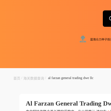
/
/
al farzan general trading dwe llc
首页
海关数据查询
Al Farzan General Trading Dw