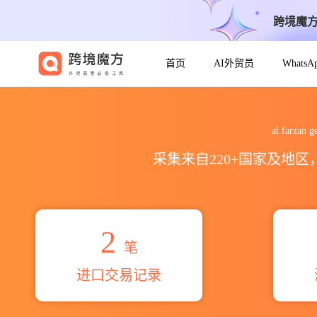
跨境魔
首页
AI外贸员
Whats
2026al farzan general tr
al farz
采集来自220+国家及地
2
笔
进口交易记录