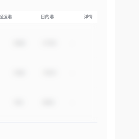
起运港
目的港
详情