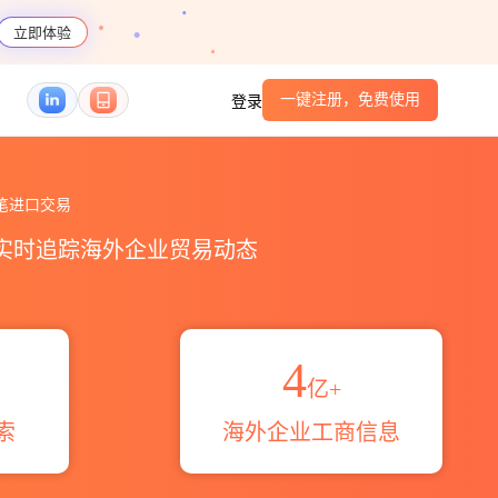
立即体验
一键注册，免费使用
登录
易概览_贸易区域伙伴_HS编码港口_跨境魔方
笔进口交易
，实时追踪海外企业贸易动态
4
亿+
索
海外企业工商信息