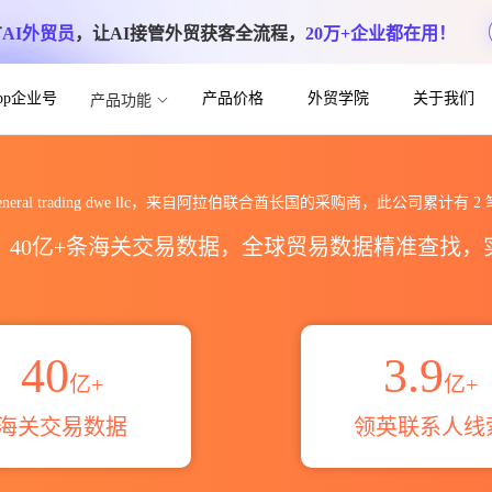
方
AI外贸员
，让AI接管外贸获客全流程，
20万+企业都在用！
App企业号
产品价格
外贸学院
关于我们
产品功能
ading dwe llc海关进出口数据统计_贸
an general trading dwe llc，来自阿拉伯联合酋长国的采购商，此公司累计有
2
区，40亿+条海关交易数据，全球贸易数据精准查找
40
3.9
亿+
亿+
海关交易数据
领英联系人线