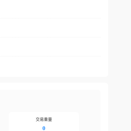
交易重量
0