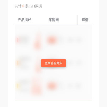
共计
0
条出口数据
产品描述
采购商
起运国/地区
详情
登录查看更多