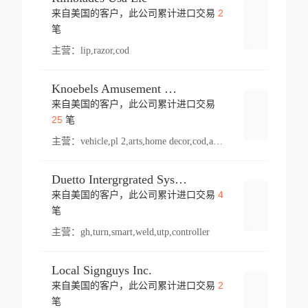
2
来自美国的客户，此公司累计进口交易
登录
笔
主营：
lip,razor,cod
Knoebels Amusement Resort
来自美国的客户，此公司累计进口交易
登录
25
笔
主营：
vehicle,pl 2,arts,home decor,cod,amusement ride,sea
Duetto Intergrgrated Systems Inc.
4
来自美国的客户，此公司累计进口交易
登录
笔
主营：
gh,turn,smart,weld,utp,controller
Local Signguys Inc.
2
来自美国的客户，此公司累计进口交易
登录
笔