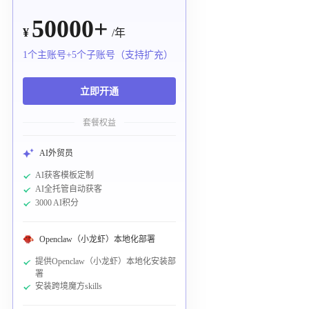
50000+
¥
/年
1个主账号+5个子账号（支持扩充）
立即开通
套餐权益
AI外贸员
AI获客模板定制
AI全托管自动获客
3000 AI积分
Openclaw（小龙虾）本地化部署
提供Openclaw（小龙虾）本地化安装部
署
安装跨境魔方skills