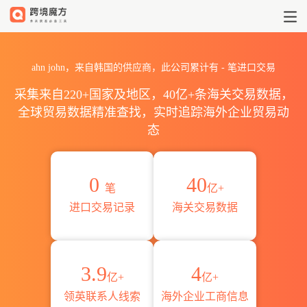
2026ahn john海关进出口数据
ahn john，来自韩国的供应商，此公司累计有
-
笔进口交易
采集来自220+国家及地区，40亿+条海关交易数据，
全球贸易数据精准查找，实时追踪海外企业贸易动
态
0
40
笔
亿+
进口交易记录
海关交易数据
3.9
4
亿+
亿+
领英联系人线索
海外企业工商信息