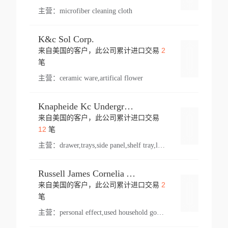
主营：
microfiber cleaning cloth
K&c Sol Corp.
2
来自美国的客户，此公司累计进口交易
登录
笔
主营：
ceramic ware,artifical flower
Knapheide Kc Underground
来自美国的客户，此公司累计进口交易
登录
12
笔
主营：
drawer,trays,side panel,shelf tray,lock drawer,panel,for vehicle,telescopic slide,drawer shelf,equipment,shelf,automotive part
Russell James Cornelia Arlington Va
2
来自美国的客户，此公司累计进口交易
登录
笔
主营：
personal effect,used household goods