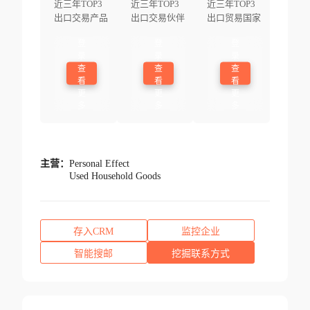
近三年TOP3
近三年TOP3
近三年TOP3
出口交易产品
出口交易伙伴
出口贸易国家
登
登
登
录
录
录
查
查
查
看
看
看
更
更
更
多
多
多
主营：
Personal Effect
Used Household Goods
存入CRM
监控企业
智能搜邮
挖掘联系方式