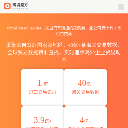
2026ahmed hassan texti
ahmed hassan textiles，来自巴基斯坦的采购商，此公司累计有
1
笔
进口交易
采集来自220+国家及地区，40亿+条海关交易数据，
全球贸易数据精准查找，实时追踪海外企业贸易动
态
1
40
笔
亿+
进口交易记录
海关交易数据
3.9
4
亿+
亿+