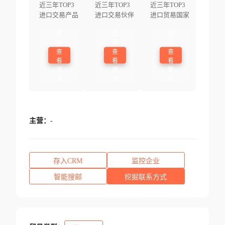
近三年TOP3
近三年TOP3
近三年TOP3
进口交易产品
进口交易伙伴
进口贸易国家
登
登
登
录
录
录
查
查
查
看
看
看
更
更
更
多
多
多
主营：
-
存入CRM
监控企业
智能搜邮
挖掘联系方式