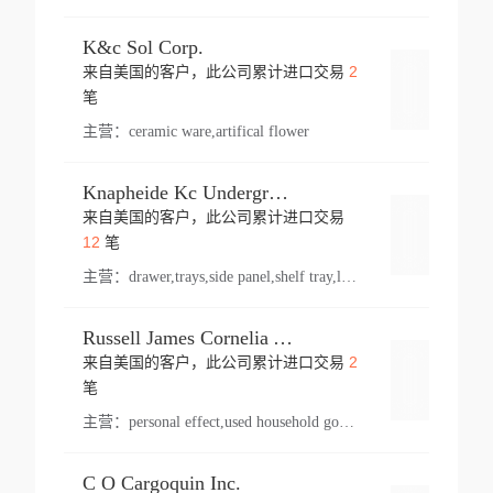
K&c Sol Corp.
2
来自美国的客户，此公司累计进口交易
登录
笔
主营：
ceramic ware,artifical flower
Knapheide Kc Underground
来自美国的客户，此公司累计进口交易
登录
12
笔
主营：
drawer,trays,side panel,shelf tray,lock drawer,panel,for vehicle,telescopic slide,drawer shelf,equipment,shelf,automotive part
Russell James Cornelia Arlington Va
2
来自美国的客户，此公司累计进口交易
登录
笔
主营：
personal effect,used household goods
C O Cargoquin Inc.