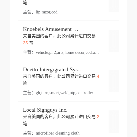
登录
笔
主营：
lip,razor,cod
Knoebels Amusement Resort
来自美国的客户，此公司累计进口交易
登录
25
笔
主营：
vehicle,pl 2,arts,home decor,cod,amusement ride,sea
Duetto Intergrgrated Systems Inc.
4
来自美国的客户，此公司累计进口交易
登录
笔
主营：
gh,turn,smart,weld,utp,controller
Local Signguys Inc.
2
来自美国的客户，此公司累计进口交易
登录
笔
主营：
microfiber cleaning cloth