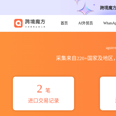
跨境魔
首页
AI外贸员
Whats
2026aguirre mosquera da
agui
采集来自220+国家及地
2
笔
进口交易记录