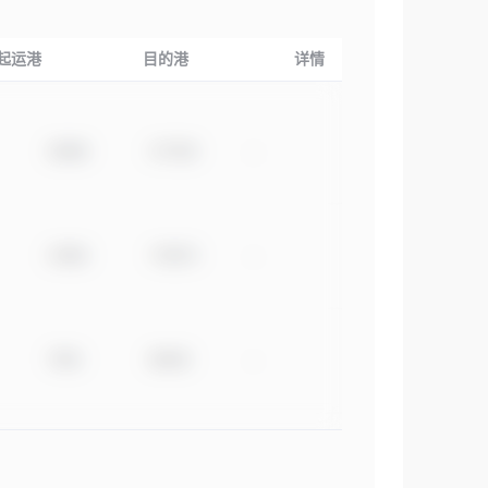
起运港
目的港
详情