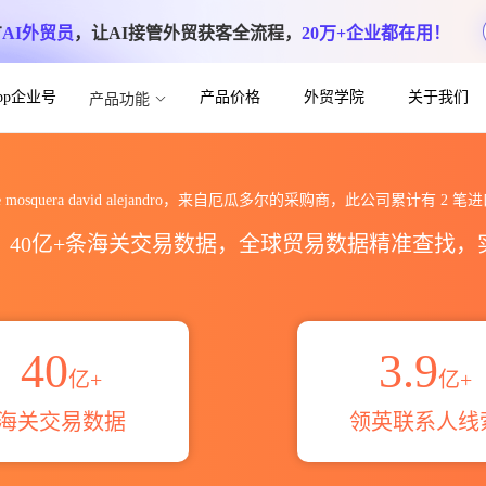
方
AI外贸员
，让AI接管外贸获客全流程，
20万+企业都在用！
App企业号
产品价格
外贸学院
关于我们
产品功能
vid alejandro海关进出口数据统计_贸
rre mosquera david alejandro，来自厄瓜多尔的采购商，此公司累计有
2
笔进
区，40亿+条海关交易数据，全球贸易数据精准查找
40
3.9
亿+
亿+
海关交易数据
领英联系人线