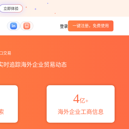
立即体验
一键注册，免费使用
登录
易概览_贸易区域伙伴_HS编码港口_跨境魔方
口交易
，实时追踪海外企业贸易动态
4
亿+
索
海外企业工商信息