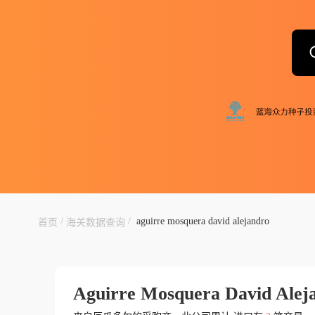
/
/
aguirre mosquera david alejandro
首页
海关数据查询
Aguirre Mosquera David Alej