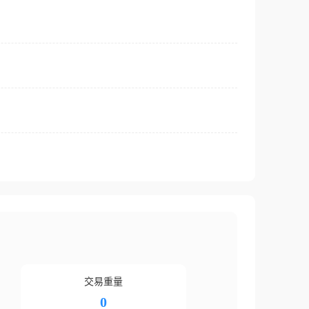
交易重量
0