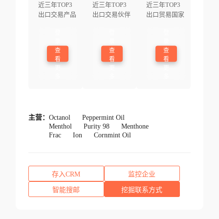
近三年TOP3
近三年TOP3
近三年TOP3
出口交易产品
出口交易伙伴
出口贸易国家
登
登
登
录
录
录
查
查
查
看
看
看
更
更
更
多
多
多
主营：
Octanol
Peppermint Oil
Menthol
Purity 98
Menthone
Frac
Ion
Cornmint Oil
存入CRM
监控企业
智能搜邮
挖掘联系方式