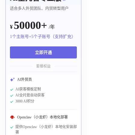
适合多人外贸团队、内贸转型用户
50000+
¥
/年
1个主账号+5个子账号（支持扩充）
立即开通
套餐权益
AI外贸员
AI获客模板定制
AI全托管自动获客
3000 AI积分
Openclaw（小龙虾）本地化部署
提供Openclaw（小龙虾）本地化安装部
署