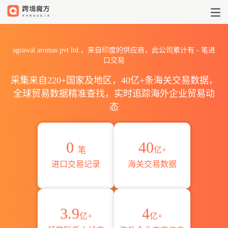
2026agrawal aromas pvt
agrawal aromas pvt ltd.，来自印度的供应商，此公司累计有
-
笔进
口交易
采集来自220+国家及地区，40亿+条海关交易数据，
全球贸易数据精准查找，实时追踪海外企业贸易动
态
0
40
笔
亿+
进口交易记录
海关交易数据
3.9
4
亿+
亿+