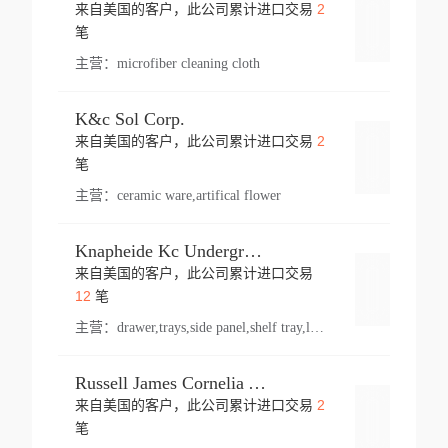
2
来自美国的客户，此公司累计进口交易
登录
笔
主营：
microfiber cleaning cloth
K&c Sol Corp.
2
来自美国的客户，此公司累计进口交易
登录
笔
主营：
ceramic ware,artifical flower
Knapheide Kc Underground
来自美国的客户，此公司累计进口交易
登录
12
笔
主营：
drawer,trays,side panel,shelf tray,lock drawer,panel,for vehicle,telescopic slide,drawer shelf,equipment,shelf,automotive part
Russell James Cornelia Arlington Va
2
来自美国的客户，此公司累计进口交易
登录
笔