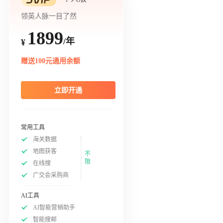
领英人脉一目了然
1899
/年
¥
赠送100元通用余额
立即开通
常用工具
海关数据
地图获客
不
限
在线搜
广交会采购商
AI工具
AI智能营销助手
智能搜邮