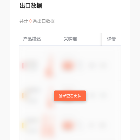
出口数据
共计
0
条出口数据
产品描述
采购商
起运国/地区
详情
登录查看更多