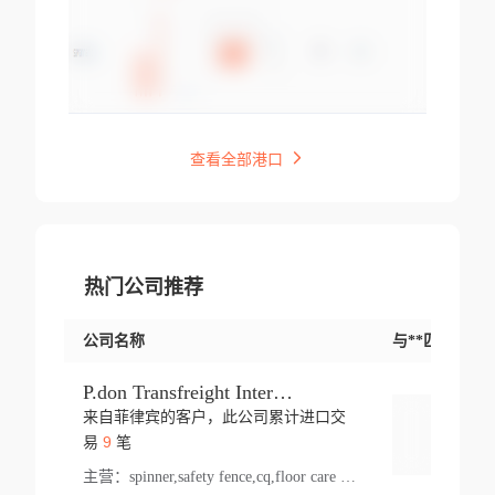
查看全部港口
热门公司推荐
公司名称
与**匹配交易
P.don Transfreight International
来自菲律宾的客户，此公司累计进口交
登录
9
易
笔
主营：
spinner,safety fence,cq,floor care machine,cargo,welded steel,web,essential,ratchet tie down,contact email,creatine monohydrate,x 50,bag,paper cups lid,erti,500 c,plush toy,steel wire,webbing,otr tyre,s8,food packaging,edmonton,quad,pc,floor cleaner,carton paper cup,wood pack,auto par,bar chair,oven,fitness products,leisure chair,canada,bicycle,rovin,pickup truck,rat,cover,carton,plastic lid,battery,ride on car,oil gas well,hat,pet cage,n tr,ionic,shoes tel,acrylic bathtub,microvit,fans,lumen,wheels,gin,tdr,tpo,llysine,hot,bur,bonnell spring,g class,dumbbell,condenser,s5,cleaner vacuum,d fence,board,wood,promi,swir,ail,orchard,mattres,cash,microfiber bathrobe,vacuum cleaner floor,access door,pad,wood packing,carton toy,gas well,cotton,freight prepaid,sga,heat exchange,mat,psn,al em,glc,lifting table,cod,plastic shell,wire po,foam,ladies knitted dress,rim,a1,roller,spare part,t 80,waterproof terminal,barbell set,vehicle,bicycle tire,go game,led light,computer chair,block mesh,stainless steel,ape,steel wire rope,carton paper box,ladies knitted pullover,threonine feed grade,electrical appliance,eyebolt,casing,rubber duck,ball,8 port,pet bottle,box steel,scaffolding parts,packing material,na e,polyester knit,blouse,d jack,vacuum flask,lip,aite,fruit plate,steel frame,sealing,mesh,s14,textile,office chair,pendant light,jet,bar stool,furniture,aluminium,wallet,carton pot,tool box,brand new tire,brightway,tria,strea,prop,fishing products,car bumper,butter,fog lamp cover,yofc,tableware,plastic,plastic bottle spray,fireplace,natural stone products,t sp,pullover,aluminium pan,massage product,spotlight,finned tube bundle,table,wood stick,high pressure cleaner,auto part,welded wire mesh,chinese medicine,mater,tsc,sea,cable,glove,supplies,kelvin,sacom,hot dipped galvanized steel pipe,ring wire,pright,rush,ion,paper bag,ring,cup sleeve,oil,gmh,car step,cabinet,leisure table,ladies knit top,sol,electric bicycle,pera,feed grade,air purifier,stanc,storage box,no wooden,pdo,iu,aluminium sheet,k2,p1,s 50,dj,vacuum cleaner,nylon bag,insulat,power,cleaner,hpa,molded,control arm,import,octg,s 99,tablecloth,screw,flail mower,dining chair,l ap,butyl inner tube,ppo,20 sp,wire lock accessories,mattress fabric,kitchen,s7,frame,steel,carton plastic,ipm,electrical cabinet,wear strip,racks,brand tire,tin,packaging material,ys,anji,ceramics product,metal furniture,sebacic acid,umber,flap,ladies knitted,bun pan,chemical substance,lusin,country of origin,edt,unica,stainless steel wire,weld,dire,ai r,poncho,toy car,chemical,t code,s corporation,oem,chinese herb,fly,hydrochloride,ppe,grille,lifting,socks,lighting,ale,unit,hood,stud,aircool,s glass fiber,brass valve valve,tssu,cotton bag,aka,gh,slusher,sporting good,bar stools,n steel,nonwoven bag,essar,ladies knitted skirt,light mouse,drilling,spin bike,sling,insulation tubing,string wound filter cartridge,door frame,u post,optical fibre cable,glass,md,kumho,synthetic grass,shoes,cific,mobil,carton box,fence panel,new tire,chi