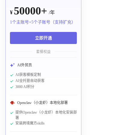
50000+
¥
/年
1个主账号+5个子账号（支持扩充）
立即开通
套餐权益
AI外贸员
AI获客模板定制
AI全托管自动获客
3000 AI积分
Openclaw（小龙虾）本地化部署
提供Openclaw（小龙虾）本地化安装部
署
安装跨境魔方skills