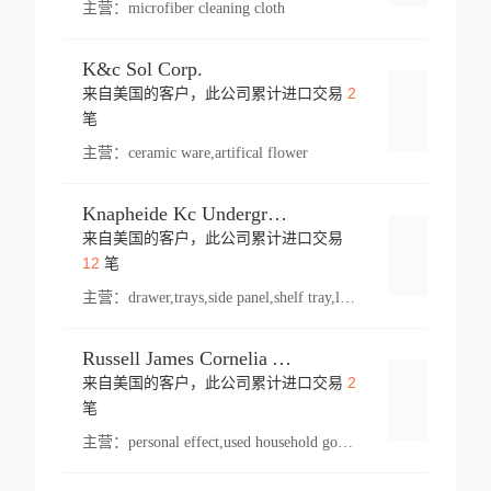
主营：
microfiber cleaning cloth
K&c Sol Corp.
2
来自美国的客户，此公司累计进口交易
登录
笔
主营：
ceramic ware,artifical flower
Knapheide Kc Underground
来自美国的客户，此公司累计进口交易
登录
12
笔
主营：
drawer,trays,side panel,shelf tray,lock drawer,panel,for vehicle,telescopic slide,drawer shelf,equipment,shelf,automotive part
Russell James Cornelia Arlington Va
2
来自美国的客户，此公司累计进口交易
登录
笔
主营：
personal effect,used household goods