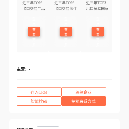
近三年TOP3
近三年TOP3
近三年TOP3
出口交易产品
出口交易伙伴
出口贸易国家
登
登
登
录
录
录
查
查
查
看
看
看
更
更
更
多
多
多
主营：
-
存入CRM
监控企业
智能搜邮
挖掘联系方式