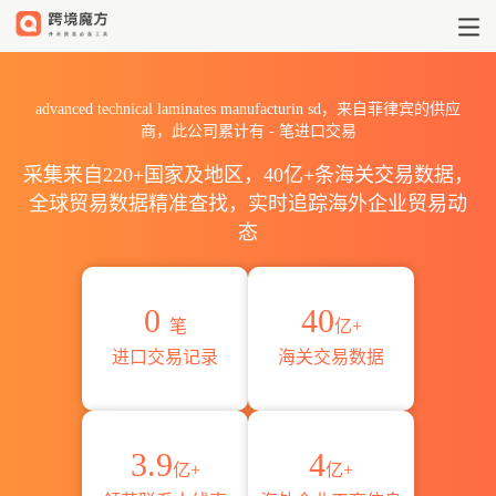
2026advanced technical l
advanced technical laminates manufacturin sd，来自菲律宾的供应
商，此公司累计有
-
笔进口交易
采集来自220+国家及地区，40亿+条海关交易数据，
全球贸易数据精准查找，实时追踪海外企业贸易动
态
0
40
笔
亿+
进口交易记录
海关交易数据
3.9
4
亿+
亿+