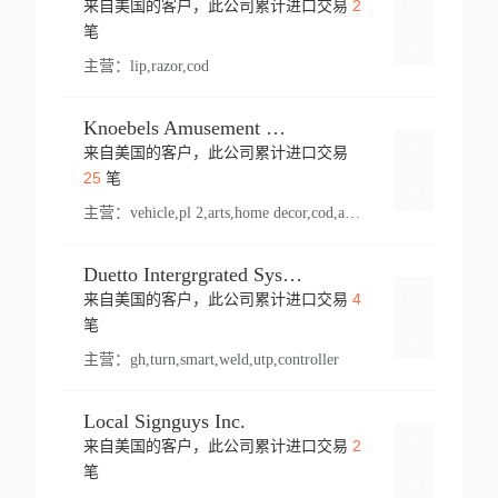
2
来自美国的客户，此公司累计进口交易
登录
笔
主营：
lip,razor,cod
Knoebels Amusement Resort
来自美国的客户，此公司累计进口交易
登录
25
笔
主营：
vehicle,pl 2,arts,home decor,cod,amusement ride,sea
Duetto Intergrgrated Systems Inc.
4
来自美国的客户，此公司累计进口交易
登录
笔
主营：
gh,turn,smart,weld,utp,controller
Local Signguys Inc.
2
来自美国的客户，此公司累计进口交易
登录
笔