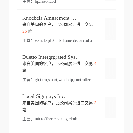
主营：
lip,razor,cod
Knoebels Amusement Resort
来自美国的客户，此公司累计进口交易
登录
25
笔
主营：
vehicle,pl 2,arts,home decor,cod,amusement ride,sea
Duetto Intergrgrated Systems Inc.
4
来自美国的客户，此公司累计进口交易
登录
笔
主营：
gh,turn,smart,weld,utp,controller
Local Signguys Inc.
2
来自美国的客户，此公司累计进口交易
登录
笔
主营：
microfiber cleaning cloth