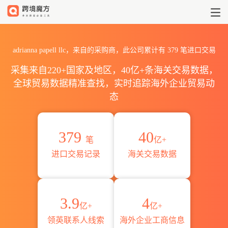
2026adrianna papell ll
adrianna papell llc，来自的采购商，此公司累计有
379
笔进口交易
采集来自220+国家及地区，40亿+条海关交易数据，
全球贸易数据精准查找，实时追踪海外企业贸易动
态
379
40
笔
亿+
进口交易记录
海关交易数据
3.9
4
亿+
亿+
领英联系人线索
海外企业工商信息