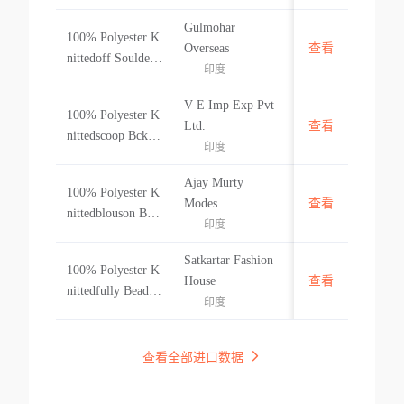
Length Gown
Gulmohar
100% Polyester K
印度
Overseas
查看
nittedoff Soulder
印度
Crunchy Beadgow
n
V E Imp Exp Pvt
100% Polyester K
印度
Ltd.
查看
nittedscoop Bck L
印度
ng Drs3 4 Beaded
Mrmaid Gwnscoo
Ajay Murty
100% Polyester K
ped Back Long Dr
印度
Modes
查看
nittedblouson Bea
ess
印度
ded Gown
Satkartar Fashion
100% Polyester K
印度
House
查看
nittedfully Beaded
印度
Asymmetricgown
查看全部进口数据