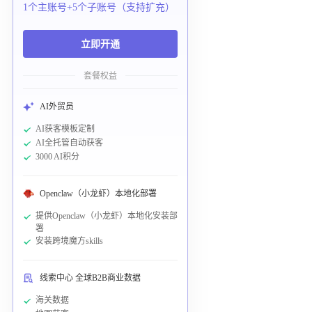
1个主账号+5个子账号（支持扩充）
立即开通
套餐权益
AI外贸员
AI获客模板定制
AI全托管自动获客
3000 AI积分
Openclaw（小龙虾）本地化部署
提供Openclaw（小龙虾）本地化安装部
署
安装跨境魔方skills
线索中心 全球B2B商业数据
海关数据