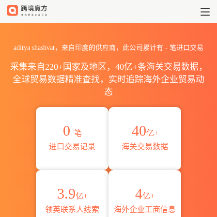
2026aditya shashvat海关
aditya shashvat，来自印度的供应商，此公司累计有
-
笔进口交易
采集来自220+国家及地区，40亿+条海关交易数据，
全球贸易数据精准查找，实时追踪海外企业贸易动
态
0
40
笔
亿+
进口交易记录
海关交易数据
3.9
4
亿+
亿+
领英联系人线索
海外企业工商信息