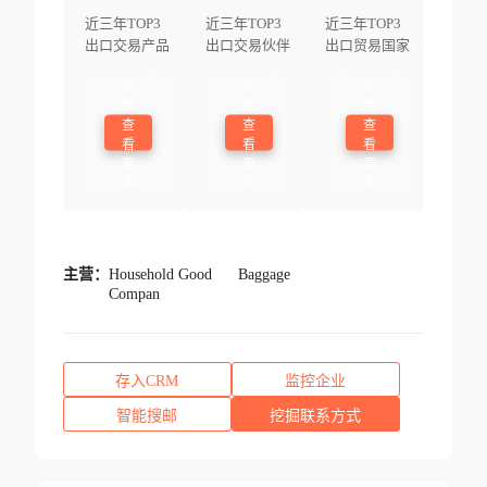
近三年TOP3
近三年TOP3
近三年TOP3
出口交易产品
出口交易伙伴
出口贸易国家
登
登
登
录
录
录
查
查
查
看
看
看
更
更
更
多
多
多
主营：
Household Good
Baggage
Compan
存入CRM
监控企业
智能搜邮
挖掘联系方式