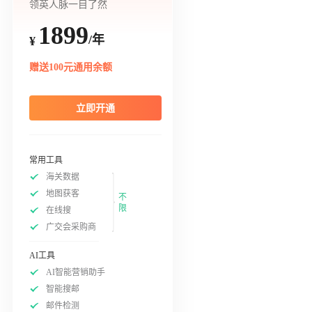
领英人脉一目了然
1899
/年
¥
赠送100元通用余额
立即开通
常用工具
海关数据
地图获客
不
限
在线搜
广交会采购商
AI工具
AI智能营销助手
智能搜邮
邮件检测