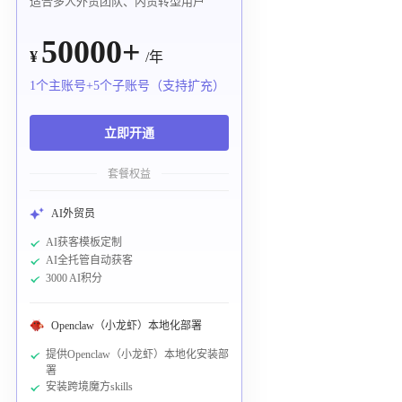
适合多人外贸团队、内贸转型用户
50000+
¥
/年
1个主账号+5个子账号（支持扩充）
立即开通
套餐权益
AI外贸员
AI获客模板定制
AI全托管自动获客
3000 AI积分
Openclaw（小龙虾）本地化部署
提供Openclaw（小龙虾）本地化安装部
署
安装跨境魔方skills