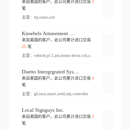
2
来自美国的客户，此公司累计进口交易
登录
笔
主营：
lip,razor,cod
Knoebels Amusement Resort
来自美国的客户，此公司累计进口交易
登录
25
笔
主营：
vehicle,pl 2,arts,home decor,cod,amusement ride,sea
Duetto Intergrgrated Systems Inc.
4
来自美国的客户，此公司累计进口交易
登录
笔
主营：
gh,turn,smart,weld,utp,controller
Local Signguys Inc.
2
来自美国的客户，此公司累计进口交易
登录
笔