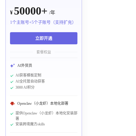
50000+
¥
/年
1个主账号+5个子账号（支持扩充）
立即开通
套餐权益
AI外贸员
AI获客模板定制
AI全托管自动获客
3000 AI积分
Openclaw（小龙虾）本地化部署
提供Openclaw（小龙虾）本地化安装部
署
安装跨境魔方skills