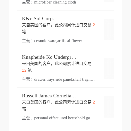
主营：
microfiber cleaning cloth
K&c Sol Corp.
2
来自美国的客户，此公司累计进口交易
登录
笔
主营：
ceramic ware,artifical flower
Knapheide Kc Underground
来自美国的客户，此公司累计进口交易
登录
12
笔
主营：
drawer,trays,side panel,shelf tray,lock drawer,panel,for vehicle,telescopic slide,drawer shelf,equipment,shelf,automotive part
Russell James Cornelia Arlington Va
2
来自美国的客户，此公司累计进口交易
登录
笔
主营：
personal effect,used household goods