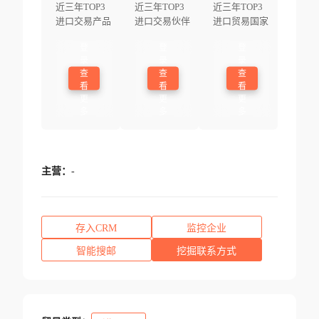
近三年TOP3
近三年TOP3
近三年TOP3
进口交易产品
进口交易伙伴
进口贸易国家
登
登
登
录
录
录
查
查
查
看
看
看
更
更
更
多
多
多
主营：
-
存入CRM
监控企业
智能搜邮
挖掘联系方式