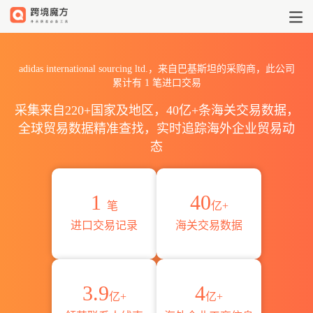
2026adidas international
adidas international sourcing ltd.，来自巴基斯坦的采购商，此公司
累计有
1
笔进口交易
采集来自220+国家及地区，40亿+条海关交易数据，
全球贸易数据精准查找，实时追踪海外企业贸易动
态
1
40
笔
亿+
进口交易记录
海关交易数据
3.9
4
亿+
亿+