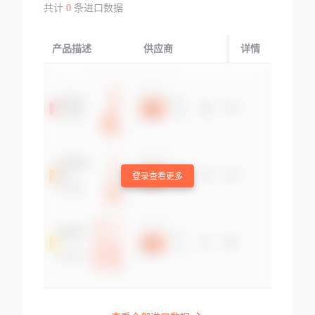
共计
0
条进口数据
产品描述
供应商
起运国/地区
详情
登录查看更多