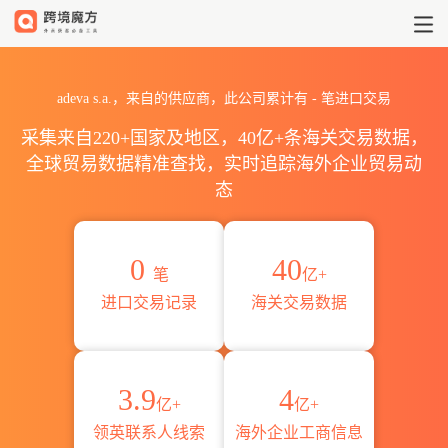
2026adeva s.a.海关进出口数
adeva s.a.，来自的供应商，此公司累计有
-
笔进口交易
采集来自220+国家及地区，40亿+条海关交易数据，
全球贸易数据精准查找，实时追踪海外企业贸易动
态
0
40
笔
亿+
进口交易记录
海关交易数据
3.9
4
亿+
亿+
领英联系人线索
海外企业工商信息