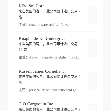
K&c Sol Corp.
2
来自美国的客户，此公司累计进口交易
登录
笔
主营：
ceramic ware,artifical flower
Knapheide Kc Underground
来自美国的客户，此公司累计进口交易
登录
12
笔
主营：
drawer,trays,side panel,shelf tray,lock drawer,panel,for vehicle,telescopic slide,drawer shelf,equipment,shelf,automotive part
Russell James Cornelia Arlington Va
2
来自美国的客户，此公司累计进口交易
登录
笔
主营：
personal effect,used household goods
C O Cargoquin Inc.
2
来自美国的客户，此公司累计进口交易