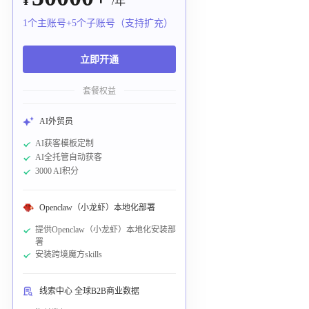
¥
/年
1个主账号+5个子账号（支持扩充）
立即开通
套餐权益
AI外贸员
AI获客模板定制
AI全托管自动获客
3000 AI积分
Openclaw（小龙虾）本地化部署
提供Openclaw（小龙虾）本地化安装部
署
安装跨境魔方skills
线索中心 全球B2B商业数据