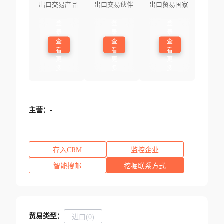
出口交易产品
出口交易伙伴
出口贸易国家
登
登
登
录
录
录
查
查
查
看
看
看
更
更
更
多
多
多
主营：
-
存入CRM
监控企业
智能搜邮
挖掘联系方式
贸易类型：
进口(0)