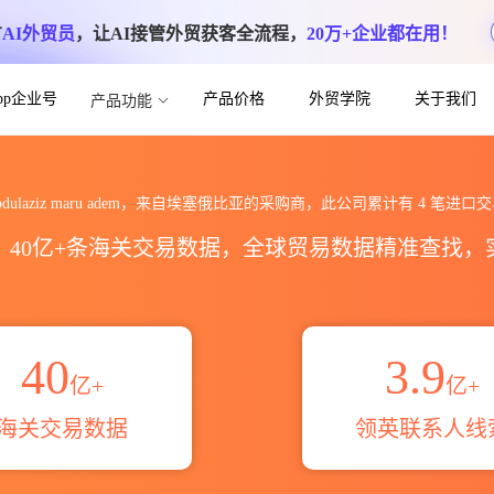
方
AI外贸员
，让AI接管外贸获客全流程，
20万+企业都在用！
App企业号
产品价格
外贸学院
关于我们
产品功能
em海关进出口数据统计_贸易概览_贸易区域伙
bdulaziz maru adem，来自埃塞俄比亚的采购商，此公司累计有
4
笔进口交
区，40亿+条海关交易数据，全球贸易数据精准查找
40
3.9
亿+
亿+
海关交易数据
领英联系人线