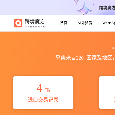
跨境魔
首页
AI外贸员
Whats
2026abdulaziz maru ad
a
采集来自220+国家及地
4
笔
进口交易记录