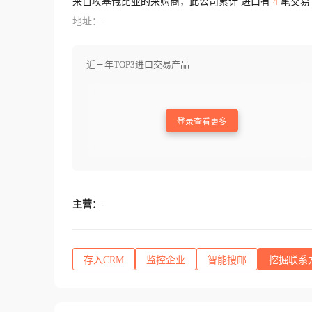
来自埃塞俄比亚的采购商，此公司累计 进口有
4
笔交易
地址：-
近三年TOP3进口交易产品
登录查看更多
主营：
-
存入CRM
监控企业
智能搜邮
挖掘联系