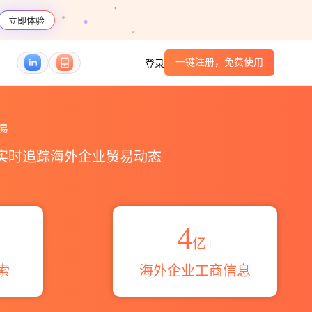
立即体验
一键注册，免费使用
登录
伴_HS编码港口_跨境魔方
易
，实时追踪海外企业贸易动态
4
亿+
索
海外企业工商信息