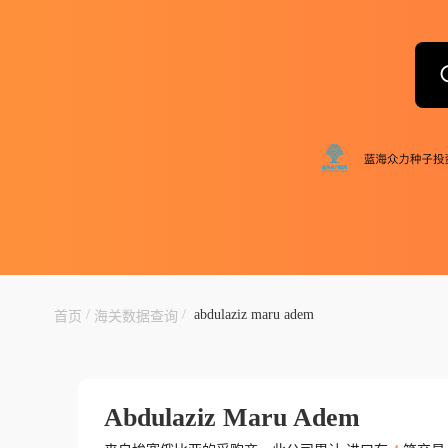
/
/
abdulaziz maru adem
首页
海关数据查询
Abdulaziz Maru Adem