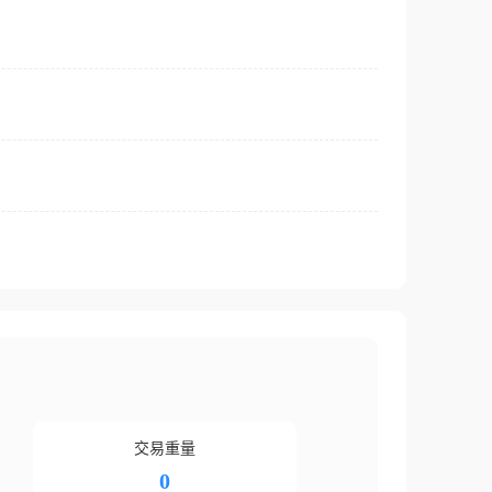
交易重量
0