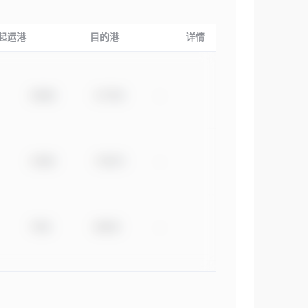
起运港
目的港
详情