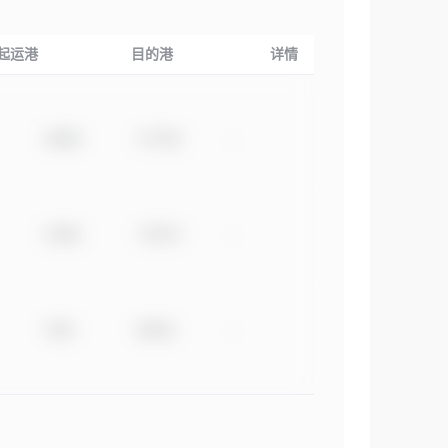
起运港
目的港
详情