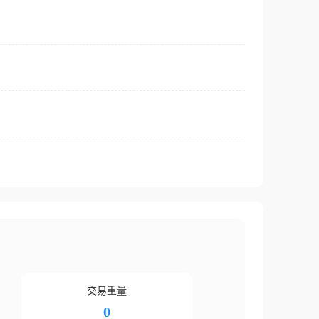
交易重量
0