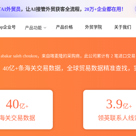
方
AI外贸员
，让AI接管外贸获客全流程，
20万+企业都在用！
App企业号
产品价格
外贸学院
关于我们
产品功能
kou海关进出口数据统计_贸易概览_贸易区域
abakar saleh choukou，来自喀麦隆的采购商，此公司累计有
2
笔进口交易
区，40亿+条海关交易数据，全球贸易数据精准查找
40
3.9
亿+
亿+
海关交易数据
领英联系人线