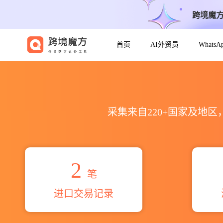
跨境魔
首页
AI外贸员
Whats
2026abakar saleh chou
采集来自220+国家及地
2
笔
进口交易记录