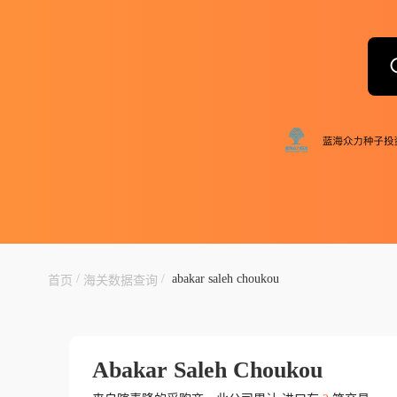
/
/
abakar saleh choukou
首页
海关数据查询
Abakar Saleh Choukou