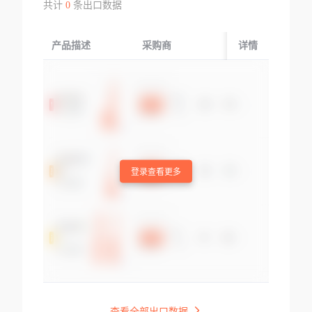
共计
0
条出口数据
产品描述
采购商
起运国/地区
详情
登录查看更多
查看全部出口数据