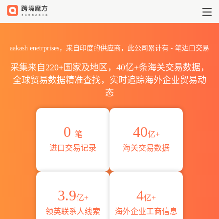
2026aakash enetrprise
aakash enetrprises，来自印度的供应商，此公司累计有
-
笔进口交易
采集来自220+国家及地区，40亿+条海关交易数据，
全球贸易数据精准查找，实时追踪海外企业贸易动
态
0
40
笔
亿+
进口交易记录
海关交易数据
3.9
4
亿+
亿+
领英联系人线索
海外企业工商信息