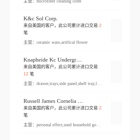
主营：
microfiber cleaning cloth
K&c Sol Corp.
2
来自美国的客户，此公司累计进口交易
登录
笔
主营：
ceramic ware,artifical flower
Knapheide Kc Underground
来自美国的客户，此公司累计进口交易
登录
12
笔
主营：
drawer,trays,side panel,shelf tray,lock drawer,panel,for vehicle,telescopic slide,drawer shelf,equipment,shelf,automotive part
Russell James Cornelia Arlington Va
2
来自美国的客户，此公司累计进口交易
登录
笔
主营：
personal effect,used household goods