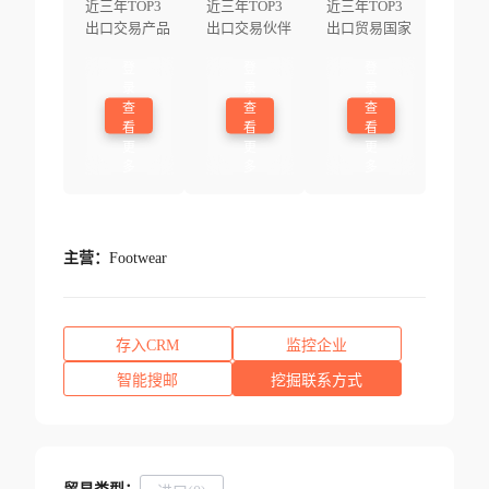
近三年TOP3
近三年TOP3
近三年TOP3
出口交易产品
出口交易伙伴
出口贸易国家
登
登
登
录
录
录
查
查
查
看
看
看
更
更
更
多
多
多
主营：
Footwear
存入CRM
监控企业
智能搜邮
挖掘联系方式