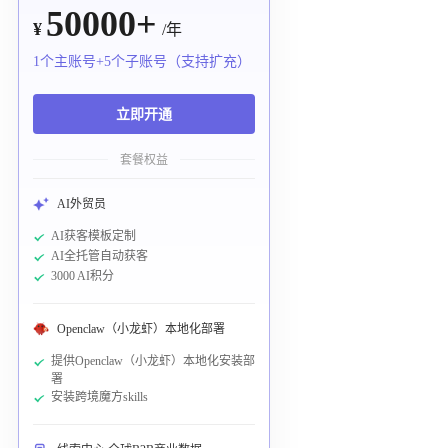
50000+
¥
/年
1个主账号+5个子账号（支持扩充）
立即开通
套餐权益
AI外贸员
AI获客模板定制
AI全托管自动获客
3000 AI积分
Openclaw（小龙虾）本地化部署
提供Openclaw（小龙虾）本地化安装部
署
安装跨境魔方skills