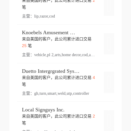
2
来自美国的客户，此公司累计进口交易
登录
笔
主营：
lip,razor,cod
Knoebels Amusement Resort
来自美国的客户，此公司累计进口交易
登录
25
笔
主营：
vehicle,pl 2,arts,home decor,cod,amusement ride,sea
Duetto Intergrgrated Systems Inc.
4
来自美国的客户，此公司累计进口交易
登录
笔
主营：
gh,turn,smart,weld,utp,controller
Local Signguys Inc.
2
来自美国的客户，此公司累计进口交易
登录
笔