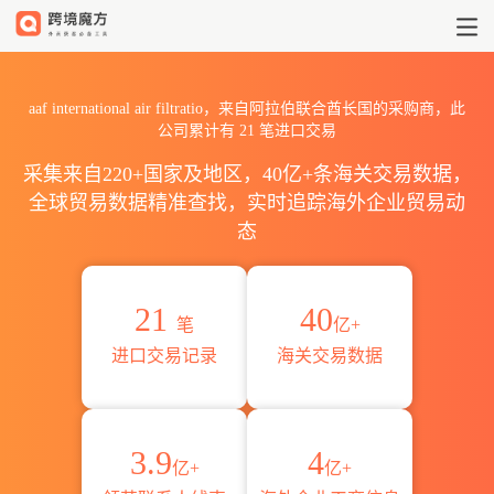
2026aaf international ai
aaf international air filtratio，来自阿拉伯联合酋长国的采购商，此
公司累计有
21
笔进口交易
采集来自220+国家及地区，40亿+条海关交易数据，
全球贸易数据精准查找，实时追踪海外企业贸易动
态
21
40
笔
亿+
进口交易记录
海关交易数据
3.9
4
亿+
亿+