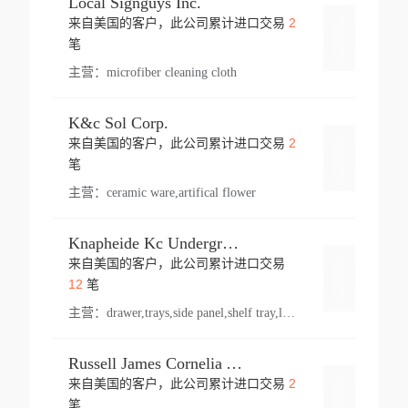
Local Signguys Inc.
2
来自美国的客户，此公司累计进口交易
登录
笔
主营：
microfiber cleaning cloth
K&c Sol Corp.
2
来自美国的客户，此公司累计进口交易
登录
笔
主营：
ceramic ware,artifical flower
Knapheide Kc Underground
来自美国的客户，此公司累计进口交易
登录
12
笔
主营：
drawer,trays,side panel,shelf tray,lock drawer,panel,for vehicle,telescopic slide,drawer shelf,equipment,shelf,automotive part
Russell James Cornelia Arlington Va
2
来自美国的客户，此公司累计进口交易
登录
笔