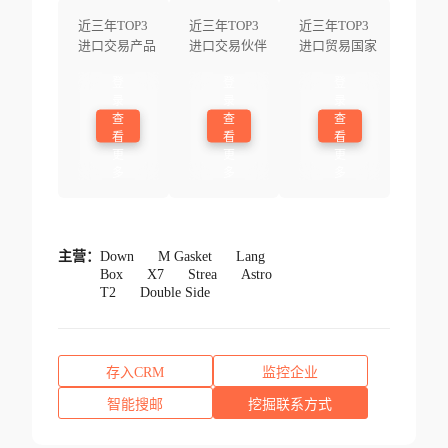
近三年TOP3
近三年TOP3
近三年TOP3
进口交易产品
进口交易伙伴
进口贸易国家
登
登
登
录
录
录
查
查
查
看
看
看
更
更
更
多
多
多
主营：
Down
M Gasket
Lang
Box
X7
Strea
Astro
T2
Double Side
存入CRM
监控企业
智能搜邮
挖掘联系方式