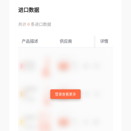
进口数据
共计
0
条进口数据
产品描述
供应商
起运国/地区
详情
登录查看更多