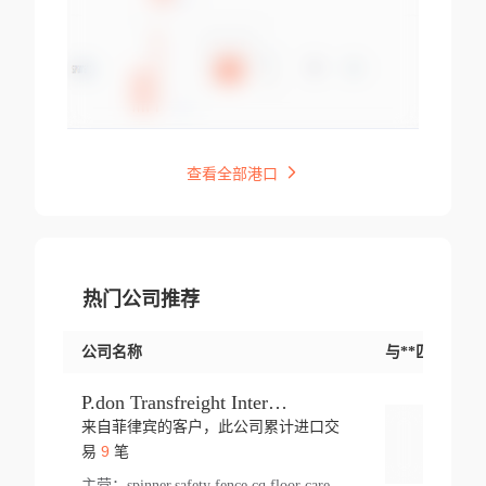
查看全部港口
热门公司推荐
公司名称
与**匹配交易
P.don Transfreight International
来自菲律宾的客户，此公司累计进口交
登录
9
易
笔
主营：
spinner,safety fence,cq,floor care machine,cargo,welded steel,web,essential,ratchet tie down,contact email,creatine monohydrate,x 50,bag,paper cups lid,erti,500 c,plush toy,steel wire,webbing,otr tyre,s8,food packaging,edmonton,quad,pc,floor cleaner,carton paper cup,wood pack,auto par,bar chair,oven,fitness products,leisure chair,canada,bicycle,rovin,pickup truck,rat,cover,carton,plastic lid,battery,ride on car,oil gas well,hat,pet cage,n tr,ionic,shoes tel,acrylic bathtub,microvit,fans,lumen,wheels,gin,tdr,tpo,llysine,hot,bur,bonnell spring,g class,dumbbell,condenser,s5,cleaner vacuum,d fence,board,wood,promi,swir,ail,orchard,mattres,cash,microfiber bathrobe,vacuum cleaner floor,access door,pad,wood packing,carton toy,gas well,cotton,freight prepaid,sga,heat exchange,mat,psn,al em,glc,lifting table,cod,plastic shell,wire po,foam,ladies knitted dress,rim,a1,roller,spare part,t 80,waterproof terminal,barbell set,vehicle,bicycle tire,go game,led light,computer chair,block mesh,stainless steel,ape,steel wire rope,carton paper box,ladies knitted pullover,threonine feed grade,electrical appliance,eyebolt,casing,rubber duck,ball,8 port,pet bottle,box steel,scaffolding parts,packing material,na e,polyester knit,blouse,d jack,vacuum flask,lip,aite,fruit plate,steel frame,sealing,mesh,s14,textile,office chair,pendant light,jet,bar stool,furniture,aluminium,wallet,carton pot,tool box,brand new tire,brightway,tria,strea,prop,fishing products,car bumper,butter,fog lamp cover,yofc,tableware,plastic,plastic bottle spray,fireplace,natural stone products,t sp,pullover,aluminium pan,massage product,spotlight,finned tube bundle,table,wood stick,high pressure cleaner,auto part,welded wire mesh,chinese medicine,mater,tsc,sea,cable,glove,supplies,kelvin,sacom,hot dipped galvanized steel pipe,ring wire,pright,rush,ion,paper bag,ring,cup sleeve,oil,gmh,car step,cabinet,leisure table,ladies knit top,sol,electric bicycle,pera,feed grade,air purifier,stanc,storage box,no wooden,pdo,iu,aluminium sheet,k2,p1,s 50,dj,vacuum cleaner,nylon bag,insulat,power,cleaner,hpa,molded,control arm,import,octg,s 99,tablecloth,screw,flail mower,dining chair,l ap,butyl inner tube,ppo,20 sp,wire lock accessories,mattress fabric,kitchen,s7,frame,steel,carton plastic,ipm,electrical cabinet,wear strip,racks,brand tire,tin,packaging material,ys,anji,ceramics product,metal furniture,sebacic acid,umber,flap,ladies knitted,bun pan,chemical substance,lusin,country of origin,edt,unica,stainless steel wire,weld,dire,ai r,poncho,toy car,chemical,t code,s corporation,oem,chinese herb,fly,hydrochloride,ppe,grille,lifting,socks,lighting,ale,unit,hood,stud,aircool,s glass fiber,brass valve valve,tssu,cotton bag,aka,gh,slusher,sporting good,bar stools,n steel,nonwoven bag,essar,ladies knitted skirt,light mouse,drilling,spin bike,sling,insulation tubing,string wound filter cartridge,door frame,u post,optical fibre cable,glass,md,kumho,synthetic grass,shoes,cific,mobil,carton box,fence panel,new tire,chi