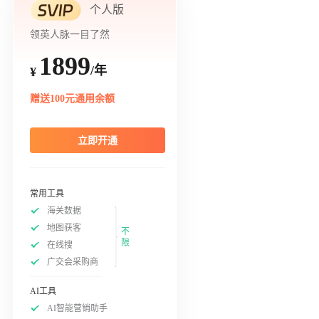
个人版
领英人脉一目了然
1899
/年
¥
赠送100元通用余额
立即开通
常用工具
海关数据
地图获客
不
限
在线搜
广交会采购商
AI工具
AI智能营销助手