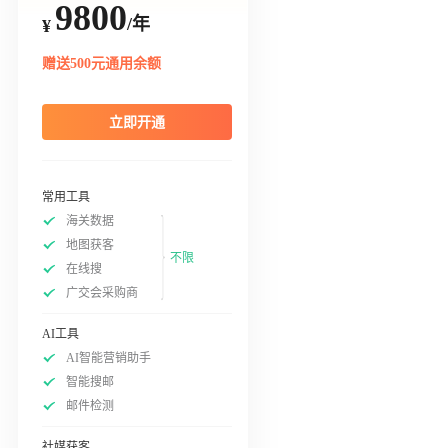
9800
/年
¥
赠送500元通用余额
立即开通
常用工具
海关数据
地图获客
不限
在线搜
广交会采购商
AI工具
AI智能营销助手
智能搜邮
邮件检测
社媒获客