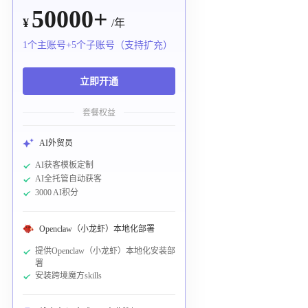
50000+
¥
/年
1个主账号+5个子账号（支持扩充）
立即开通
套餐权益
AI外贸员
AI获客模板定制
AI全托管自动获客
3000 AI积分
Openclaw（小龙虾）本地化部署
提供Openclaw（小龙虾）本地化安装部
署
安装跨境魔方skills