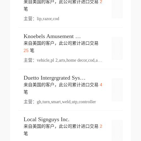
2
来自美国的客户，此公司累计进口交易
登录
笔
主营：
lip,razor,cod
Knoebels Amusement Resort
来自美国的客户，此公司累计进口交易
登录
25
笔
主营：
vehicle,pl 2,arts,home decor,cod,amusement ride,sea
Duetto Intergrgrated Systems Inc.
4
来自美国的客户，此公司累计进口交易
登录
笔
主营：
gh,turn,smart,weld,utp,controller
Local Signguys Inc.
2
来自美国的客户，此公司累计进口交易
登录
笔