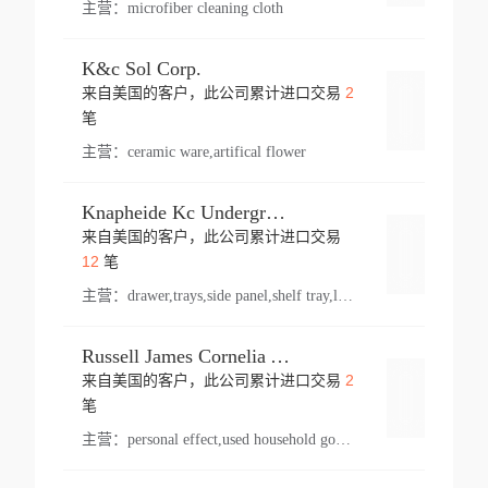
主营：
microfiber cleaning cloth
K&c Sol Corp.
2
来自美国的客户，此公司累计进口交易
登录
笔
主营：
ceramic ware,artifical flower
Knapheide Kc Underground
来自美国的客户，此公司累计进口交易
登录
12
笔
主营：
drawer,trays,side panel,shelf tray,lock drawer,panel,for vehicle,telescopic slide,drawer shelf,equipment,shelf,automotive part
Russell James Cornelia Arlington Va
2
来自美国的客户，此公司累计进口交易
登录
笔
主营：
personal effect,used household goods