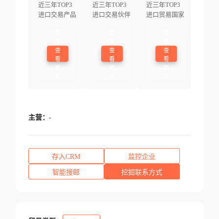
近三年TOP3
近三年TOP3
近三年TOP3
进口交易产品
进口交易伙伴
进口贸易国家
登
登
登
录
录
录
查
查
查
看
看
看
更
更
更
多
多
多
主营：
-
存入CRM
监控企业
智能搜邮
挖掘联系方式