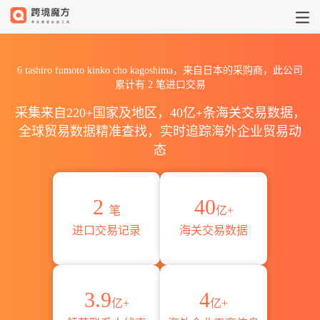
20266 tashiro fumoto kin
6 tashiro fumoto kinko cho kagoshima，来自日本的采购商，此公司
累计有
2
笔进口交易
采集来自220+国家及地区，40亿+条海关交易数据，
全球贸易数据精准查找，实时追踪海外企业贸易动
态
2
40
笔
亿+
进口交易记录
海关交易数据
3.9
4
亿+
亿+