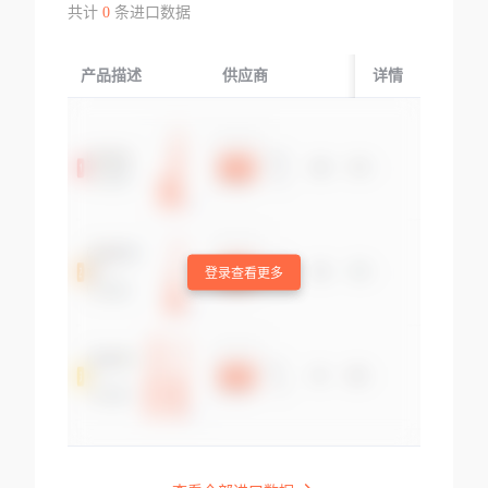
共计
0
条进口数据
产品描述
供应商
起运国/地区
详情
登录查看更多