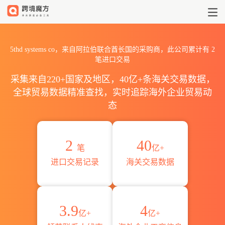
20265thd systems co海关
5thd systems co，来自阿拉伯联合酋长国的采购商，此公司累计有
2
笔进口交易
采集来自220+国家及地区，40亿+条海关交易数据，
全球贸易数据精准查找，实时追踪海外企业贸易动
态
2
40
笔
亿+
进口交易记录
海关交易数据
3.9
4
亿+
亿+