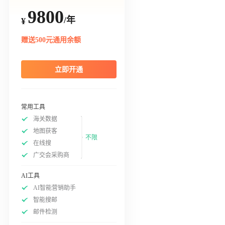
9800
/年
¥
赠送500元通用余额
立即开通
常用工具
海关数据
地图获客
不限
在线搜
广交会采购商
AI工具
AI智能营销助手
智能搜邮
邮件检测