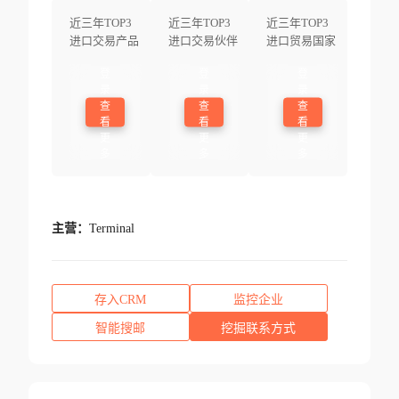
近三年TOP3
近三年TOP3
近三年TOP3
进口交易产品
进口交易伙伴
进口贸易国家
登
登
登
录
录
录
查
查
查
看
看
看
更
更
更
多
多
多
主营：
Terminal
存入CRM
监控企业
智能搜邮
挖掘联系方式