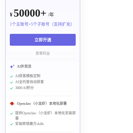
50000+
¥
/年
1个主账号+5个子账号（支持扩充）
立即开通
套餐权益
AI外贸员
AI获客模板定制
AI全托管自动获客
3000 AI积分
Openclaw（小龙虾）本地化部署
提供Openclaw（小龙虾）本地化安装部
署
安装跨境魔方skills