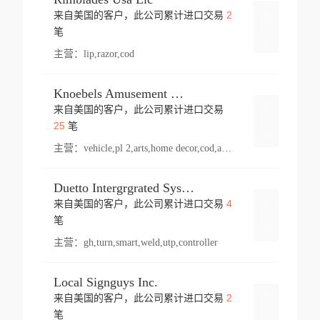
2
来自美国的客户，此公司累计进口交易
登录
笔
主营：
lip,razor,cod
Knoebels Amusement Resort
来自美国的客户，此公司累计进口交易
登录
25
笔
主营：
vehicle,pl 2,arts,home decor,cod,amusement ride,sea
Duetto Intergrgrated Systems Inc.
4
来自美国的客户，此公司累计进口交易
登录
笔
主营：
gh,turn,smart,weld,utp,controller
Local Signguys Inc.
2
来自美国的客户，此公司累计进口交易
登录
笔