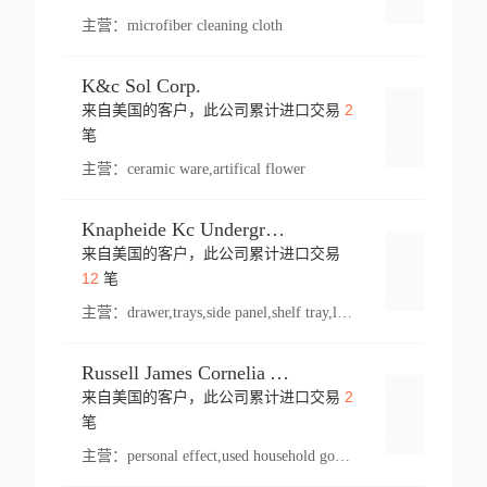
主营：
microfiber cleaning cloth
K&c Sol Corp.
2
来自美国的客户，此公司累计进口交易
登录
笔
主营：
ceramic ware,artifical flower
Knapheide Kc Underground
来自美国的客户，此公司累计进口交易
登录
12
笔
主营：
drawer,trays,side panel,shelf tray,lock drawer,panel,for vehicle,telescopic slide,drawer shelf,equipment,shelf,automotive part
Russell James Cornelia Arlington Va
2
来自美国的客户，此公司累计进口交易
登录
笔
主营：
personal effect,used household goods