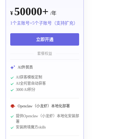
50000+
¥
/年
1个主账号+5个子账号（支持扩充）
立即开通
套餐权益
AI外贸员
AI获客模板定制
AI全托管自动获客
3000 AI积分
Openclaw（小龙虾）本地化部署
提供Openclaw（小龙虾）本地化安装部
署
安装跨境魔方skills