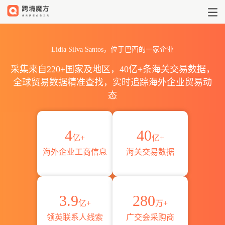
Lidia Silva Santos公司详情|联系
Lidia Silva Santos，位于巴西的一家企业
采集来自220+国家及地区，40亿+条海关交易数据，
全球贸易数据精准查找，实时追踪海外企业贸易动
态
4
40
亿+
亿+
海外企业工商信息
海关交易数据
3.9
280
亿+
万+
领英联系人线索
广交会采购商