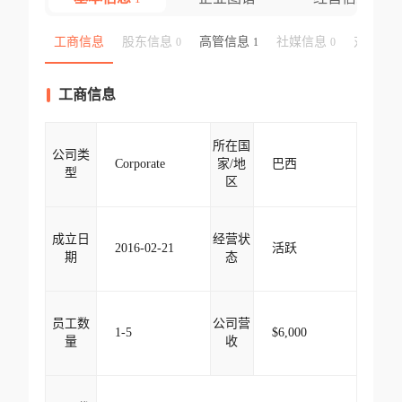
工商信息
股东信息
高管信息
社媒信息
对外投
0
1
0
工商信息
所在国
公司类
Corporate
家/地
巴西
型
区
成立日
经营状
2016-02-21
活跃
期
态
员工数
公司营
1-5
$6,000
量
收