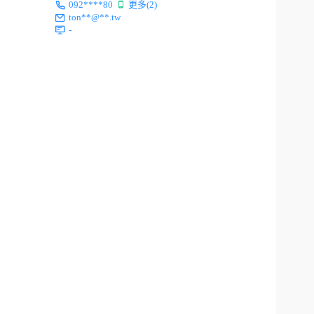
092****80
更多(2)
ton**@**.tw
-