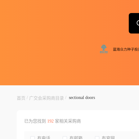
/
/
sectional doors
首页
广交会采购商目录
已为您找到
192
家相关采购商
有电话
有邮箱
有官网