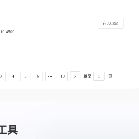
存入CRM
410-4500
跳至
页
3
4
5
6
13
工具