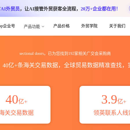
方
AI外贸员
，让AI接管外贸获客全流程，
20万+企业都在用！
App企业号
产品价格
外贸学院
关于我们
产品功能
全球采购商目录_名片信息联系方式_跨境魔方
sectional doors，已为您找到192家相关广交会采购商
区，40亿+条海关交易数据，全球贸易数据精准查找
40
3.9
亿+
亿+
海关交易数据
领英联系人线