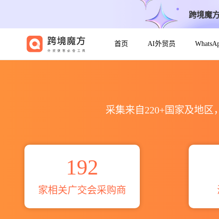
跨境魔
首页
AI外贸员
Whats
建材sectional doors广交会
采集来自220+国家及地
192
家相关广交会采购商