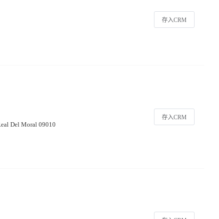
存入CRM
存入CRM
.Real Del Moral 09010