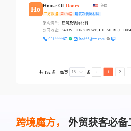
House Of
Doors
美国
Ho
三方数据
第130届
建筑及装饰材料
采购清单：
建筑及装饰材料
公司地址：
540 W JOHNSON AVE, CHESHIRE, CT 06
001****67
hod**@**.com
-
15
1
2
共 192 条，每页
条
跨境魔方，
外贸获客必备