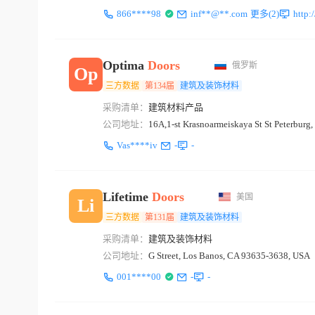
866****98
inf**@**.com
更多(2)
http
Optima
Doors
俄罗斯
Op
三方数据
第134届
建筑及装饰材料
采购清单：
建筑材料产品
公司地址：
16A,1-st Krasnoarmeiskaya St St Peterburg
Vas****iv
-
-
Lifetime
Doors
美国
Li
三方数据
第131届
建筑及装饰材料
采购清单：
建筑及装饰材料
公司地址：
G Street, Los Banos, CA 93635-3638, USA
001****00
-
-