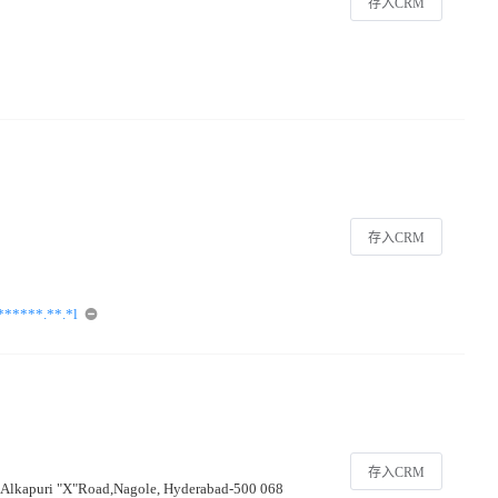
存入CRM
存入CRM
*****.**.*l
存入CRM
kapuri "X"Road,Nagole, Hyderabad-500 068