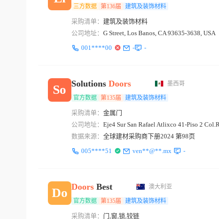
三方数据
第136届
建筑及装饰材料
采购清单：
建筑及装饰材料
公司地址：
G Street, Los Banos, CA 93635-3638, USA
001****00
-
-
Solutions
Doors
墨西哥
So
官方数据
第135届
建筑及装饰材料
采购清单：
金属门
公司地址：
Eje4 Sur San Rafael Atlixco 41-Piso 2 Col
数据来源：
全球建材采购商下册2024 第98页
005****51
ven**@**.mx
-
Doors
Best
澳大利亚
Do
官方数据
第135届
建筑及装饰材料
采购清单：
门,窗,锁,铰链