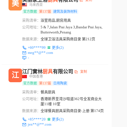
美丽家卫浴
厨具
有限公司
复制
美
马来西亚
官方数据
第137届
建筑及装饰材料
采购清单：
浴室用品,厨房用具
公司地址：
5 & 7,Jalan Prai Jaya 3,Bandar Prai Jaya,
Butterworth,Penang
数据来源：
全球卫浴洁具采购商目录 第212页
+60****99
更多(2)
meg**@**.com
-
江门實林
厨具
有限公司
复制
江
中国香港
官方数据
第137届
日用陶瓷
采购清单：
餐具厨具
公司地址：
香港新界荃湾沙咀道362号全发商业大
厦11楼 10室
数据来源：
全球餐具厨具采购商目录-上册 第174页
+85****20
更多(2)
jen**@**.com