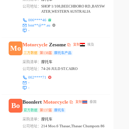
公司地址：
SHOP 1/108,BEECHBORO RD.,BAYSW
ATER,WESTERN AUSTRALIA
006****46
bmt**@**.au
-
Motorcycle
Zesome
复制
埃及
Mo
三方数据
第138届
摩托车产品
采购清单：
摩托车
公司地址：
74-26 JULD ST.CAIRO
002****71
-
-
Boonlert
Motorcycle
复制
泰国
Bo
官方数据
第137届
摩托车
采购清单：
摩托车
公司地址：
214 Moo.6 Thasae,Thasae Chumporn 86