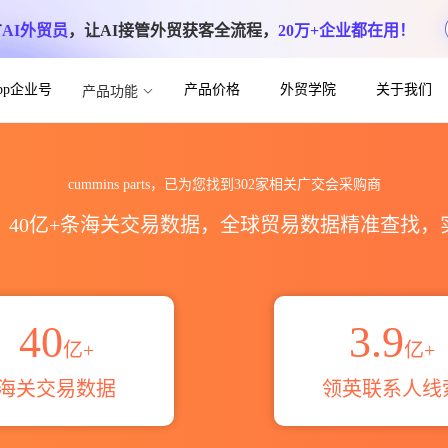
方
AI外贸员
，让AI接管外贸获客全流程，
20万+企业都在用！
App企业号
产品价格
外贸学院
关于我们
产品功能
arts广交会全球采购商目录_名片信息联系
cummins parts，已为您找到302家相关广交会采购商
区，40亿+条海关交易数据，全球贸易数据精准查找
40
3.9
亿+
亿+
海关交易数据
领英联系人线