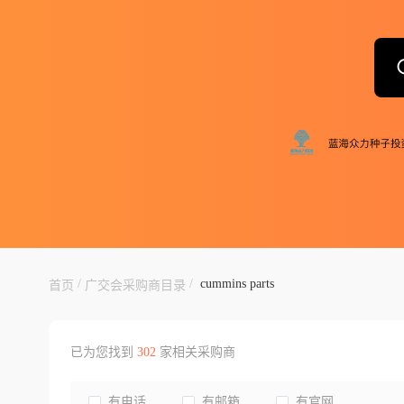
/
/
cummins parts
首页
广交会采购商目录
已为您找到
302
家相关采购商
有电话
有邮箱
有官网