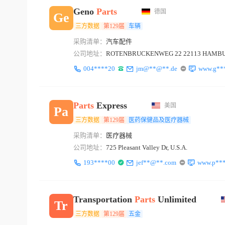
Geno
Parts
德国
Ge
三方数据
第129届
车辆
采购清单：
汽车配件
公司地址：
ROTENBRUCKENWEG 22 22113 HAMB
004****20
jm@**@**.de
www.g**
Parts
Express
美国
Pa
三方数据
第129届
医药保健品及医疗器械
采购清单：
医疗器械
公司地址：
725 Pleasant Valley Dr, U.S.A.
193****00
jef**@**.com
www.p**
Transportation
Parts
Unlimited
Tr
三方数据
第129届
五金