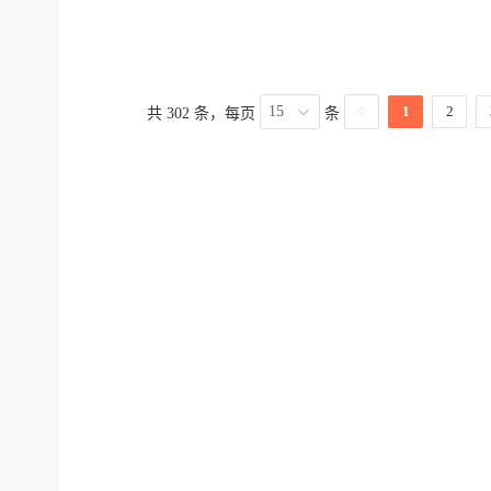
15
1
2
共 302 条，每页
条