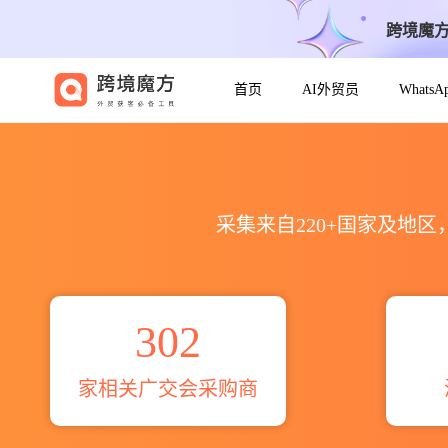
跨境魔
首页
AI外贸员
Whats
2021年第129届秋cummins p
采集来自220+国家及地
302
家相关广交会采购商