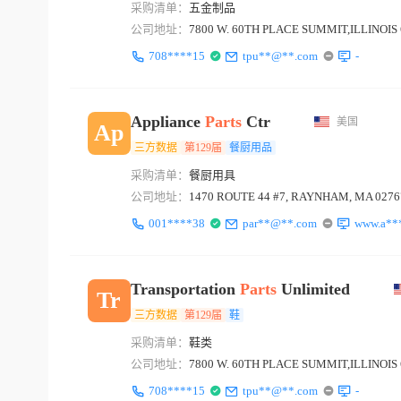
采购清单：
五金制品
公司地址：
7800 W. 60TH PLACE SUMMIT,ILLINOIS 6
708****15
tpu**@**.com
-
Appliance
Parts
Ctr
美国
Ap
三方数据
第129届
餐厨用品
采购清单：
餐厨用具
公司地址：
1470 ROUTE 44 #7, RAYNHAM, MA 0276
001****38
par**@**.com
www.a**
Transportation
Parts
Unlimited
Tr
三方数据
第129届
鞋
采购清单：
鞋类
公司地址：
7800 W. 60TH PLACE SUMMIT,ILLINOIS 6
708****15
tpu**@**.com
-