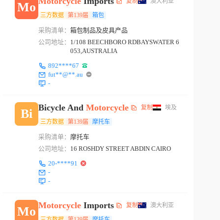
Motorcycle
Imports
复制
澳大利亚
Mo
三方数据
第139届
箱包
采购清单：
箱包制品及皮具产品
公司地址：
1/108 BEECHBORO RDBAYSWATER 6
053,AUSTRALIA
892****67
fut**@**.au
-
Bicycle And
Motorcycle
复制
埃及
Bi
三方数据
第139届
摩托车
采购清单：
摩托车
公司地址：
16 ROSHDY STREET ABDIN CAIRO
20-****91
-
-
Motorcycle
Imports
复制
澳大利亚
Mo
三方数据
第139届
摩托车